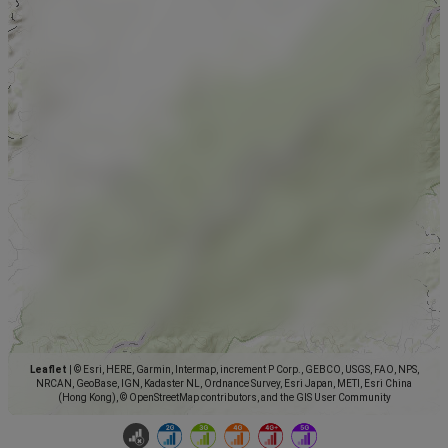
Leaflet
|
© Esri, HERE, Garmin, Intermap, increment P Corp., GEBCO, USGS, FAO, NPS,
NRCAN, GeoBase, IGN, Kadaster NL, Ordnance Survey, Esri Japan, METI, Esri China
(Hong Kong), © OpenStreetMap contributors, and the GIS User Community