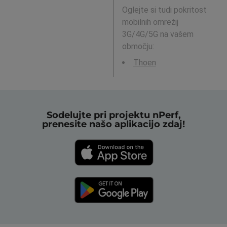
Oglejte si tudi pokritost
mobilnih omrežij
3G/4G/5G na vašem
območju:
Thoen
Sodelujte pri projektu nPerf,
prenesite našo aplikacijo zdaj!