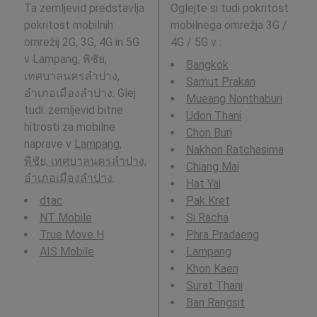
Ta zemljevid predstavlja
Oglejte si tudi pokritost
pokritost mobilnih
mobilnega omrežja 3G /
omrežij 2G, 3G, 4G in 5G
4G / 5G v
:
v Lampang, พิชัย,
Bangkok
เทศบาลนครลำปาง,
Samut Prakan
อำเภอเมืองลำปาง. Glej
Mueang Nonthaburi
tudi: zemljevid bitne
Udon Thani
hitrosti za mobilne
Chon Buri
naprave v
Lampang,
Nakhon Ratchasima
พิชัย, เทศบาลนครลำปาง,
Chiang Mai
อำเภอเมืองลำปาง
.
Hat Yai
dtac
Pak Kret
NT Mobile
Si Racha
True Move H
Phra Pradaeng
AIS Mobile
Lampang
Khon Kaen
Surat Thani
Ban Rangsit