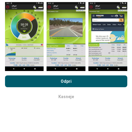
Kako so posodobitve narejene?
Zemljevidi pokritosti omrežja samodejno posodablja
bot vsako uro. Zemljevidi hitrosti se
posodabljajo
vsakih 15 minut
. Podatki so prikazani dve leti. Po dveh
letih se najstarejši podatki odstranijo z zemljevidov
enkrat mesečno.
Z brskanjem po portalu nPerf.com se soglašate z našim
Pravilnikom o zasebnosti in piškotkih
kot tudi z našo nPerf test
Odpri
Licenčno pogodbo za končnega uporabnika
.
Kasneje
v redu
Kako zanesljiv in natančen je?
Testi se izvajajo na napravah uporabnikov.