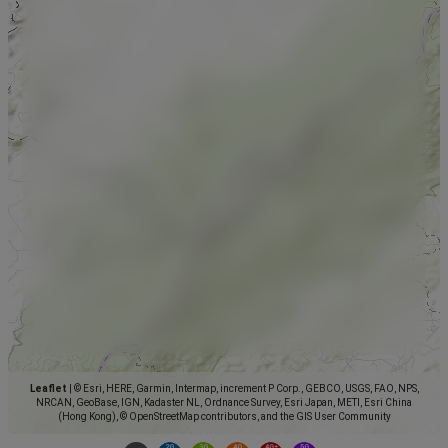
Leaflet
|
© Esri, HERE, Garmin, Intermap, increment P Corp., GEBCO, USGS, FAO, NPS,
NRCAN, GeoBase, IGN, Kadaster NL, Ordnance Survey, Esri Japan, METI, Esri China
(Hong Kong), © OpenStreetMap contributors, and the GIS User Community