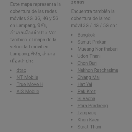
zonas
Este mapa representa la
cobertura de las redes
Encuentra también la
móviles 2G, 3G, 4G y 5G
cobertura de la red
en Lampang, พิชัย,
móvil 3G / 4G / 5G en
:
อำเภอเมืองลำปาง. Ver
Bangkok
también: el mapa de la
Samut Prakan
velocidad móvil en
Mueang Nonthaburi
Lampang, พิชัย, อำเภอ
Udon Thani
เมืองลำปาง
.
Chon Buri
dtac
Nakhon Ratchasima
NT Mobile
Chiang Mai
True Move H
Hat Yai
AIS Mobile
Pak Kret
Si Racha
Phra Pradaeng
Lampang
Khon Kaen
Surat Thani