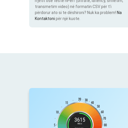
rrjetit ose teste nPerf (bitrate, latency, shfletim,
transmetim video) në formatin CSV për t'i
përdorur ato si te dëshironi? Nuk ka problem!
Na
Kontaktoni
për një kuote.