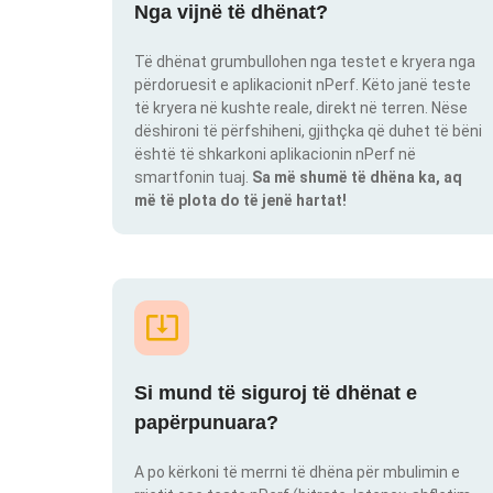
Nga vijnë të dhënat?
Të dhënat grumbullohen nga testet e kryera nga
përdoruesit e aplikacionit nPerf. Këto janë teste
të kryera në kushte reale, direkt në terren. Nëse
dëshironi të përfshiheni, gjithçka që duhet të bëni
është të shkarkoni aplikacionin nPerf në
smartfonin tuaj.
Sa më shumë të dhëna ka, aq
më të plota do të jenë hartat!
Si mund të siguroj të dhënat e
papërpunuara?
A po kërkoni të merrni të dhëna për mbulimin e