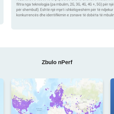
filtra nga teknologjia (pa mbulim, 2G, 3G, 4G, 4G +, 5G) për 
për shembull). Eshtë një mjet i shkëlqyeshëm për të ndjekur 
konkurrencës dhe identifikimin e zonave të dobëta të mbulimit
Zbulo nPerf