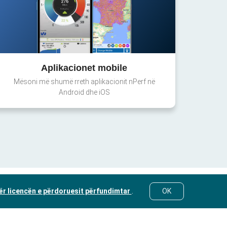
Aplikacionet mobile
Mësoni më shumë rreth aplikacionit nPerf në
Android dhe iOS
ër licencën e përdoruesit përfundimtar
.
OK