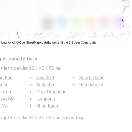
(Hong Kong), © OpenStreetMap contributors, and the GIS User Community
 për zona të tjera
 rrjetit celular 3G / 4G / 5G në
:
n Buri
Pak Kret
Surat Thani
khon
Si Racha
Ban Rangsit
asima
Phra Pradaeng
ang Mai
Lampang
 Yai
Khon Kaen
 rrjetit celular 3G / 4G / 5G në zonën tuaj: