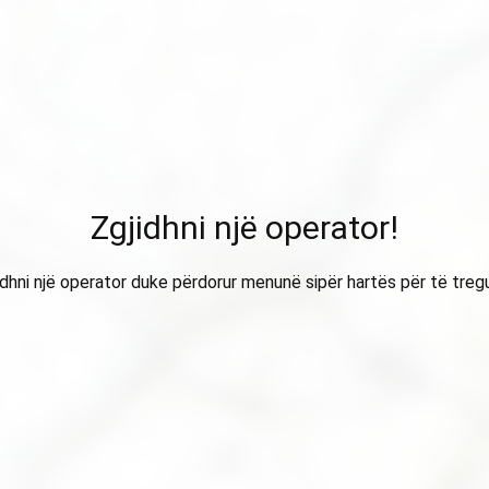
Zgjidhni një operator!
idhni një operator duke përdorur menunë sipër hartës për të treg