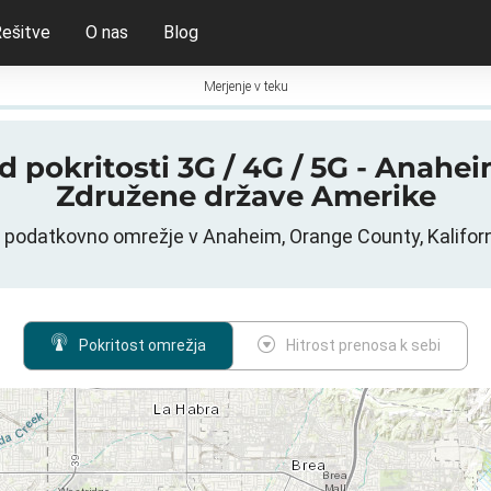
ešitve
O nas
Blog
Merjenje v teku
d pokritosti 3G / 4G / 5G - Anahe
Združene države Amerike
no podatkovno omrežje v Anaheim, Orange County, Kalifor
Pokritost omrežja
Hitrost prenosa k sebi