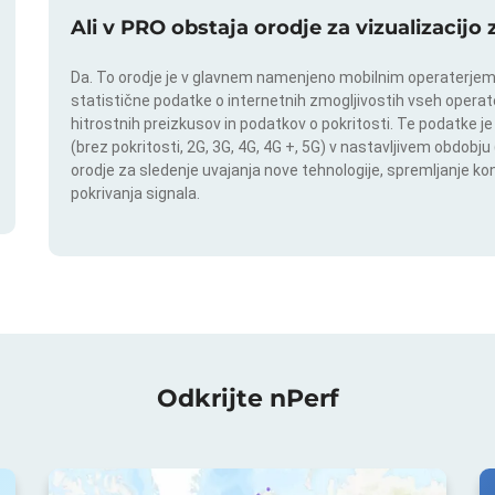
Ali v PRO obstaja orodje za vizualizacijo
Da. To orodje je v glavnem namenjeno mobilnim operaterjem. I
statistične podatke o internetnih zmogljivostih vseh operate
hitrostnih preizkusov in podatkov o pokritosti. Te podatke je
(brez pokritosti, 2G, 3G, 4G, 4G +, 5G) v nastavljivem obdob
orodje za sledenje uvajanja nove tehnologije, spremljanje k
pokrivanja signala.
Odkrijte nPerf