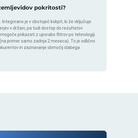
 zemljevidov pokritosti?
ntegrirano je v obstoječ kokpit, ki že vključuje
rjev v državi, pa tudi dostop do rezultatov
 mogoče prikazati z uporabo filtrov po tehnologiji
ju (na primer samo zadnja 2 meseca). To je odlično
onkurentov in zaznavanje območij slabega