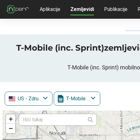
Aplikacije
Zemljevidi
Publikacije
R
T-Mobile (inc. Sprint)zemljevi
T-Mobile (inc. Sprint) mobil
US
- Združene države Amerike
T-Mobile (inc. Sprint)
+
−