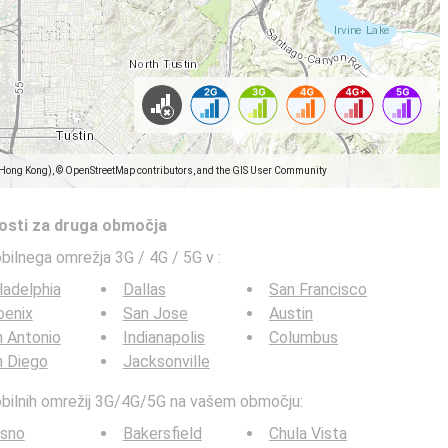
(Hong Kong), © OpenStreetMap contributors, and the GIS User Community
tosti za druga območja
obilnega omrežja 3G / 4G / 5G v
:
ladelphia
Dallas
San Francisco
oenix
San Jose
Austin
 Antonio
Indianapolis
Columbus
n Diego
Jacksonville
mobilnih omrežij 3G/4G/5G na vašem območju:
esno
Bakersfield
Chula Vista