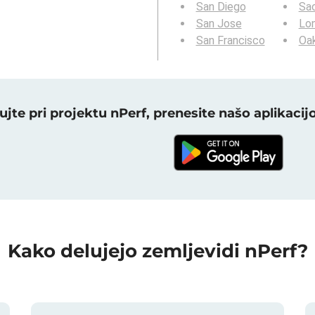
San Diego
Sa
San Jose
Lo
San Francisco
Oa
ujte pri projektu nPerf, prenesite našo aplikacijo
Kako delujejo zemljevidi nPerf?