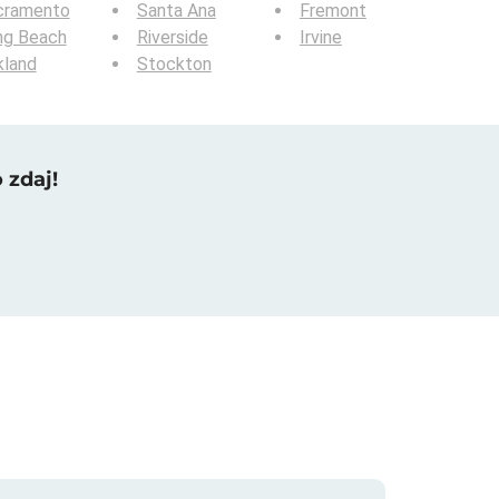
cramento
Santa Ana
Fremont
ng Beach
Riverside
Irvine
kland
Stockton
 zdaj!