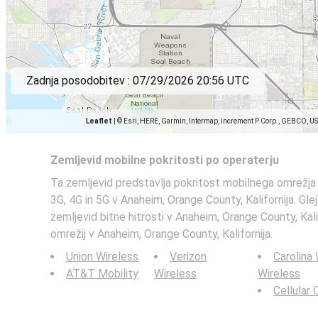
Zadnja posodobitev :
07/29/2026 20:56 UTC
Leaflet
|
© Esri, HERE, Garmin, Intermap, increment P Corp., GEBCO, U
Zemljevid mobilne pokritosti po operaterju
Ta zemljevid predstavlja pokritost mobilnega omrežja T
3G, 4G in 5G v Anaheim, Orange County, Kalifornija. Glej
zemljevid bitne hitrosti v Anaheim, Orange County, Kalif
omrežij v Anaheim, Orange County, Kalifornija.
Union Wireless
Verizon
Carolina
AT&T Mobility
Wireless
Wireless
Cellular