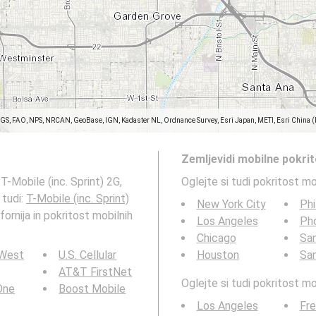
SGS, FAO, NPS, NRCAN, GeoBase, IGN, Kadaster NL, Ordnance Survey, Esri Japan, METI, Esri China 
Zemljevidi mobilne pokri
-Mobile (inc. Sprint) 2G,
Oglejte si tudi pokritost m
 tudi:
T-Mobile (inc. Sprint)
New York City
Phi
ornija in pokritost mobilnih
Los Angeles
Ph
Chicago
San
 West
U.S. Cellular
Houston
Sa
AT&T FirstNet
Oglejte si tudi pokritost 
 One
Boost Mobile
Los Angeles
Fr