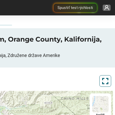
Spustiť test rýchlosti
im, Orange County, Kalifornija,
nija, Združene države Amerike
ArcGIS