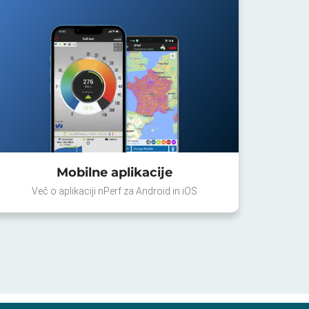
Mobilne aplikacije
Več o aplikaciji nPerf za Android in iOS