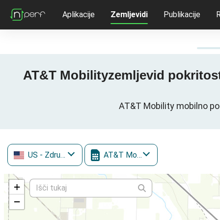
Aplikacije
Zemljevidi
Publikacije
R
AT&T Mobilityzemljevid pokritosti
AT&T Mobility mobilno pod
US
- Združene države Amerike
AT&T Mobility
+
−