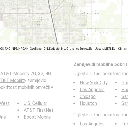
SGS, FAO, NPS, NRCAN, GeoBase, IGN, Kadaster NL, Ordnance Survey, Esri Japan, METI, Esri China 
Zemljevidi mobilne pokri
 AT&T Mobility 2G, 3G, 4G
Oglejte si tudi pokritost m
T&T Mobility
zemljevid
New York City
Phi
 pokritost mobilnih omrežij v
Los Angeles
Ph
Chicago
San
 West
U.S. Cellular
Houston
Sa
AT&T FirstNet
Oglejte si tudi pokritost 
 One
Boost Mobile
Los Angeles
Fr