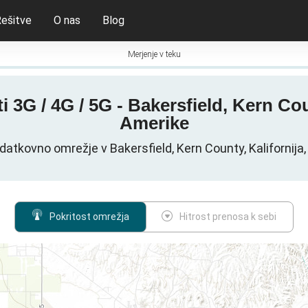
ešitve
O nas
Blog
Merjenje v teku
 3G / 4G / 5G - Bakersfield, Kern Co
Amerike
atkovno omrežje v Bakersfield, Kern County, Kalifornij
Pokritost omrežja
Hitrost prenosa k sebi