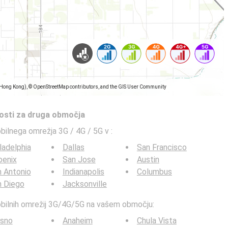
(Hong Kong), © OpenStreetMap contributors, and the GIS User Community
tosti za druga območja
obilnega omrežja 3G / 4G / 5G v
:
ladelphia
Dallas
San Francisco
oenix
San Jose
Austin
 Antonio
Indianapolis
Columbus
n Diego
Jacksonville
mobilnih omrežij 3G/4G/5G na vašem območju:
esno
Anaheim
Chula Vista