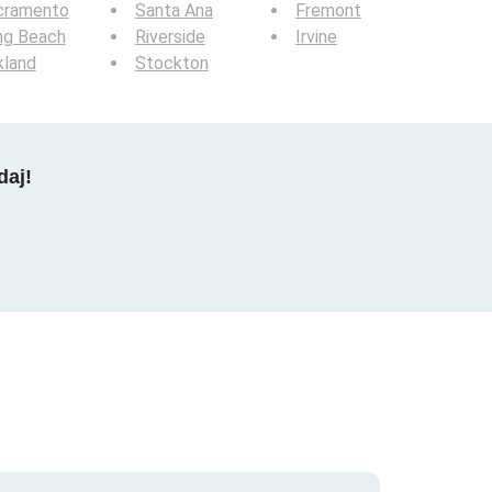
cramento
Santa Ana
Fremont
ng Beach
Riverside
Irvine
kland
Stockton
daj!