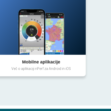
Mobilne aplikacije
Več o aplikaciji nPerf za Android in iOS