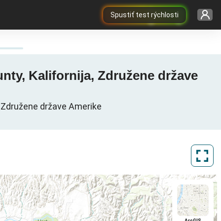
Spustiť test rýchlosti
unty, Kalifornija, Združene države
a, Združene države Amerike
ArcGIS