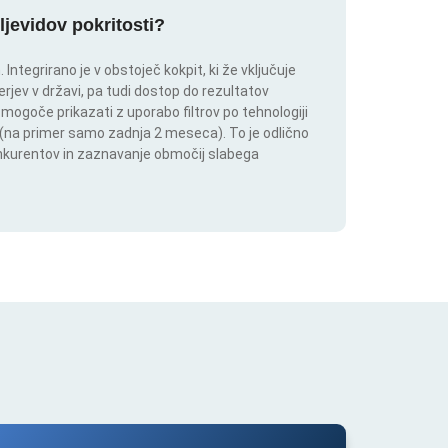
ljevidov pokritosti?
ntegrirano je v obstoječ kokpit, ki že vključuje
rjev v državi, pa tudi dostop do rezultatov
 mogoče prikazati z uporabo filtrov po tehnologiji
ju (na primer samo zadnja 2 meseca). To je odlično
onkurentov in zaznavanje območij slabega