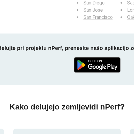
San Diego
Sa
San Jose
Lo
San Francisco
Oa
elujte pri projektu nPerf, prenesite našo aplikacijo z
Kako delujejo zemljevidi nPerf?