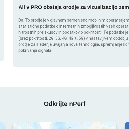
Ali v PRO obstaja orodje za vizualizacijo zem
Da. To orodje je v glavnem namenjeno mobilnim operaterjem. I
statistične podatke o internetnih zmogljivostih vseh operate
hitrostnih preizkusov in podatkov o pokritosti. Te podatke je
(brez pokritosti, 2G, 3G, 4G, 4G +, 5G) v nastavljivem obdob
orodje za sledenje uvajanja nove tehnologije, spremljanje k
pokrivanja signala.
Odkrijte nPerf