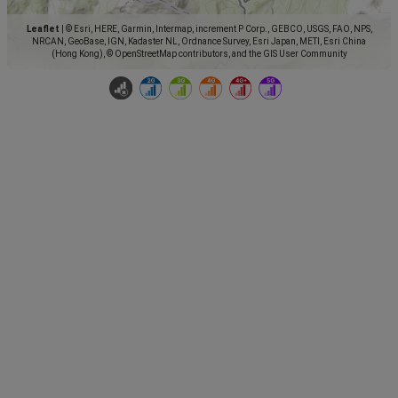
Leaflet
|
© Esri, HERE, Garmin, Intermap, increment P Corp., GEBCO, USGS, FAO, NPS,
NRCAN, GeoBase, IGN, Kadaster NL, Ordnance Survey, Esri Japan, METI, Esri China
(Hong Kong), © OpenStreetMap contributors, and the GIS User Community