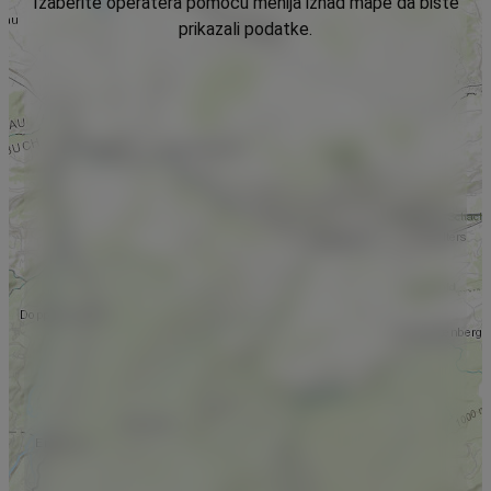
Izaberite operatera pomoću menija iznad mape da biste
prikazali podatke.