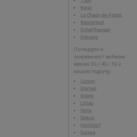
Thun
Köniz
La Chaux-de-Fonds
Rapperswil
Schaffhausen
Fribourg
Погледајте и
покривеност мобилне
мреже 3G / 4G / 5G у
вашем подручју:
Luzern
Emmen
Kriens
Littau
Horw
Ebikon
Hochdorf
Sursee