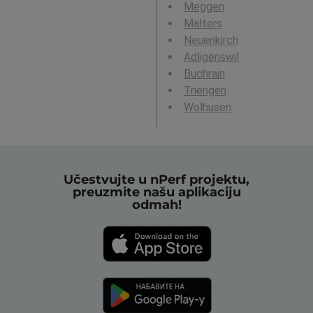
Meggen
Malters
Neuenkirch
Adligenswil
Buchrain
Triengen
Wolhusen
Učestvujte u nPerf projektu,
preuzmite našu aplikaciju
odmah!