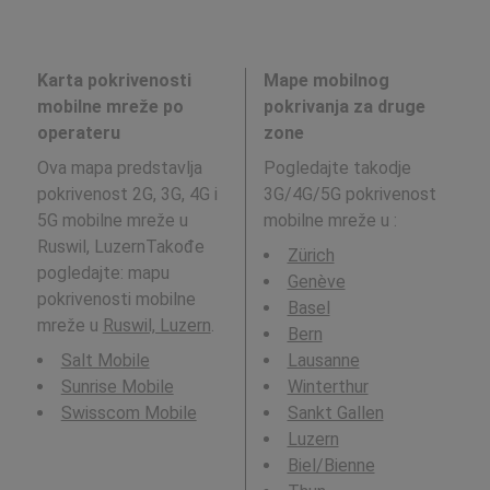
Karta pokrivenosti
Mape mobilnog
mobilne mreže po
pokrivanja za druge
operateru
zone
Ova mapa predstavlja
Pogledajte takodje
pokrivenost 2G, 3G, 4G i
3G/4G/5G pokrivenost
5G mobilne mreže u
mobilne mreže u
:
Ruswil, LuzernTakođe
Zürich
pogledajte: mapu
Genève
pokrivenosti mobilne
Basel
mreže u
Ruswil, Luzern
.
Bern
Salt Mobile
Lausanne
Sunrise Mobile
Winterthur
Swisscom Mobile
Sankt Gallen
Luzern
Biel/Bienne