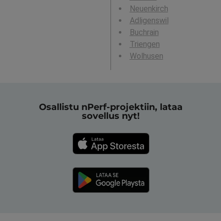
Neuenkirch
Adligenswil
Buchrain
Triengen
Wolhusen
Osallistu nPerf-projektiin, lataa
sovellus nyt!