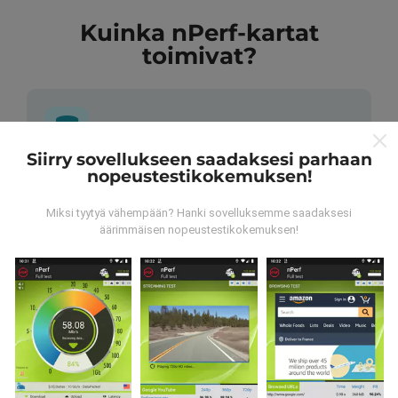
Kuinka nPerf-kartat
toimivat?
Siirry sovellukseen saadaksesi parhaan
nopeustestikokemuksen!
Mistä tiedot ovat peräisin?
Miksi tyytyä vähempään? Hanki sovelluksemme saadaksesi
Tiedot kerätään nPerf-sovelluksen käyttäjien
äärimmäisen nopeustestikokemuksen!
suorittamista testeistä. Nämä ovat testejä, jotka
suoritetaan todellisissa olosuhteissa suoraan
kentällä. Jos haluat myös osallistua, sinun tarvitsee
vain ladata nPerf-sovellus älypuhelimeesi.
Mitä
enemmän tietoa on, sitä kattavammat kartat ovat!