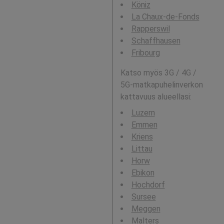
Köniz
La Chaux-de-Fonds
Rapperswil
Schaffhausen
Fribourg
Katso myös 3G / 4G /
5G-matkapuhelinverkon
kattavuus alueellasi:
Luzern
Emmen
Kriens
Littau
Horw
Ebikon
Hochdorf
Sursee
Meggen
Malters