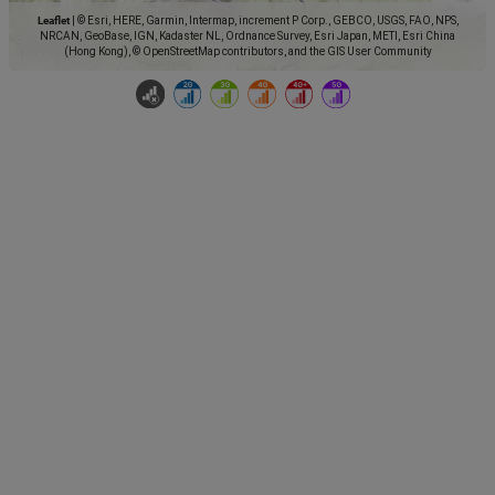
Leaflet
|
© Esri, HERE, Garmin, Intermap, increment P Corp., GEBCO, USGS, FAO, NPS,
NRCAN, GeoBase, IGN, Kadaster NL, Ordnance Survey, Esri Japan, METI, Esri China
(Hong Kong), © OpenStreetMap contributors, and the GIS User Community