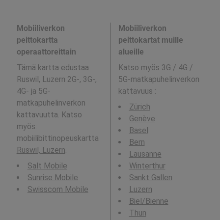
Mobiiliverkon
Mobiiliverkon
peittokartta
peittokartat muille
operaattoreittain
alueille
Tämä kartta edustaa
Katso myös 3G / 4G /
Ruswil, Luzern 2G-, 3G-,
5G-matkapuhelinverkon
4G- ja 5G-
kattavuus
:
matkapuhelinverkon
Zürich
kattavuutta. Katso
Genève
myös:
Basel
mobiilibittinopeuskartta
Bern
Ruswil, Luzern
.
Lausanne
Salt Mobile
Winterthur
Sunrise Mobile
Sankt Gallen
Swisscom Mobile
Luzern
Biel/Bienne
Thun