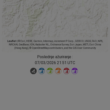
Leaflet
|
© Esri, HERE, Garmin, Intermap, increment P Corp., GEBCO, USGS, FAO, NPS,
NRCAN, GeoBase, IGN, Kadaster NL, Ordnance Survey, Esri Japan, METI, Esri China
(Hong Kong), © OpenStreetMap contributors, and the GIS User Community
Poslednje ažuriranje :
07/03/2026 21:51 UTC