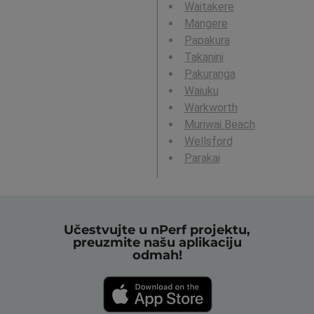
Waitakere
Mangere
Papakura
Takanini
Pakuranga
Waiuku
Warkworth
Muriwai Beach
Wellsford
Parakai
Učestvujte u nPerf projektu,
preuzmite našu aplikaciju
odmah!