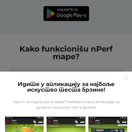
Kako funkcionišu nPerf
mape?
Идите у апликацију за најбоље
искуство теста брзине!
Odakle dolaze podaci?
Зашто се задовољити мање? Набавите нашу апликацију за
врхунско искуство теста брзине!
Podaci se prikupljaju od testova koje vrši korisnici
aplikacije nPerf. To su testovi koji se sprovode u
realnim uslovima, direktno na terenu. Ako želite da se
angažujete, sve što treba da uradite je da preuzmete