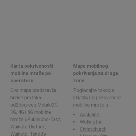
Karta pokrivenosti
Mape mobilnog
mobilne mreže po
pokrivanja za druge
operateru
zone
Ova mapa predstavlja
Pogledajte takodje
brzine protoka
3G/4G/5G pokrivenost
od2degrees Mobile2G,
mobilne mreže u
:
3G, 4G i 5G mobilne
Auckland
mreže uPukekohe-East,
Wellington
Waikato District,
Christchurch
Waikato. Takođe