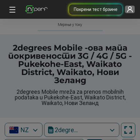
Покрени тест брзине
Мерење у току
2degrees Mobile -ова мапа
покривености 3G / 4G / 5G -
Pukekohe-East, Waikato
District, Waikato, Нови
Зеланд
2degrees Mobile mreža za prenos mobilnih
podataka u Pukekohe-East, Waikato District,
Waikato, Нови Зеланд
NZ
2degrees Mobile