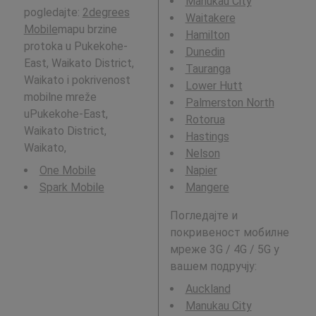
Manukau City
pogledajte:
2degrees
Waitakere
Mobile
mapu brzine
Hamilton
protoka u Pukekohe-
Dunedin
East, Waikato District,
Tauranga
Waikato i pokrivenost
Lower Hutt
mobilne mreže
Palmerston North
uPukekohe-East,
Rotorua
Waikato District,
Hastings
Waikato,
Nelson
One Mobile
Napier
Spark Mobile
Mangere
Погледајте и
покривеност мобилне
мреже 3G / 4G / 5G у
вашем подручју:
Auckland
Manukau City