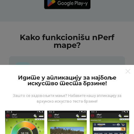
Kako funkcionišu nPerf
mape?
Идите у апликацију за најбоље
искуство теста брзине!
Odakle dolaze podaci?
Зашто се задовољити мање? Набавите нашу апликацију за
Podaci se prikupljaju od testova koje vrši korisnici
врхунско искуство теста брзине!
aplikacije nPerf. To su testovi koji se sprovode u
realnim uslovima, direktno na terenu. Ako želite da se
angažujete, sve što treba da uradite je da preuzmete
aplikaciju nPerf na smartphone uređaj.
što više
podataka postoji, to će biti sveobuhvatnije mape!