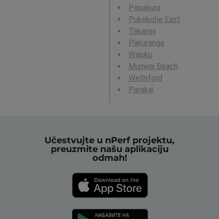
Papakura
Pukekohe East
Takanini
Pakuranga
Waiuku
Muriwai Beach
Wellsford
Parakai
Učestvujte u nPerf projektu,
preuzmite našu aplikaciju
odmah!