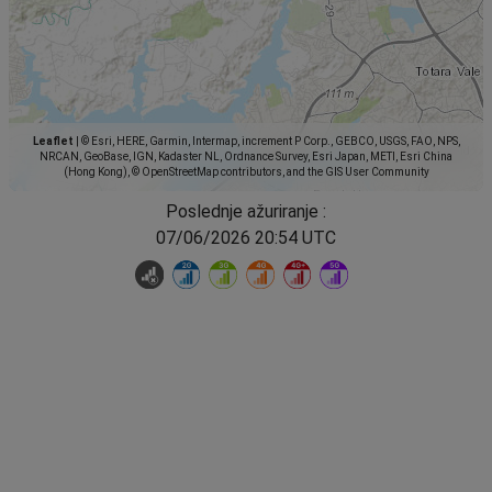
Leaflet
|
© Esri, HERE, Garmin, Intermap, increment P Corp., GEBCO, USGS, FAO, NPS,
NRCAN, GeoBase, IGN, Kadaster NL, Ordnance Survey, Esri Japan, METI, Esri China
(Hong Kong), © OpenStreetMap contributors, and the GIS User Community
Poslednje ažuriranje :
07/06/2026 20:54 UTC