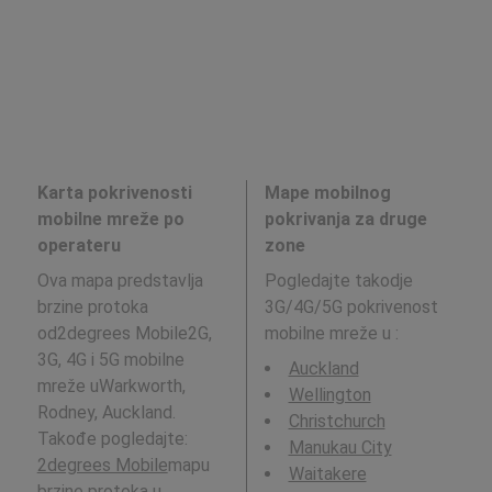
Karta pokrivenosti
Mape mobilnog
mobilne mreže po
pokrivanja za druge
operateru
zone
Ova mapa predstavlja
Pogledajte takodje
brzine protoka
3G/4G/5G pokrivenost
od2degrees Mobile2G,
mobilne mreže u
:
3G, 4G i 5G mobilne
Auckland
mreže uWarkworth,
Wellington
Rodney, Auckland.
Christchurch
Takođe pogledajte:
Manukau City
2degrees Mobile
mapu
Waitakere
brzine protoka u