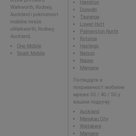
Hamilton
Warkworth, Rodney,
Dunedin
Auckland i pokrivenost
Tauranga
mobilne mreže
Lower Hutt
uWarkworth, Rodney,
Palmerston North
Auckland,
Rotorua
One Mobile
Hastings
Spark Mobile
Nelson
Napier
Mangere
Погледајте и
покривеност мобилне
мреже 3G / 4G / 5G у
вашем подручју:
Auckland
Manukau City
Waitakere
Mangere