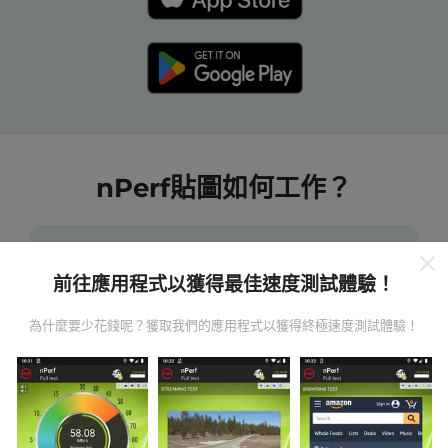
nPerf貼圖如何工作？
前往應用程式以獲得最佳速度測試體驗！
數據從哪裡來？
為什麼要少花錢呢？獲取我們的應用程式以獲得終極速度測試體驗！
數據是從nPerf應用程序用戶進行的測試中收集的。這些
是直接在現場在真實條件下進行的測試。如果您也想參
與其中，只需將nPerf應用程序下載到智能手機上即可。
數據越多，地圖將越全面！
所有測試結果都顯示在地圖