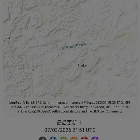
Leaflet
|
© Esri, HERE, Garmin, Intermap, increment P Corp., GEBCO, USGS, FAO, NPS,
NRCAN, GeoBase, IGN, Kadaster NL, Ordnance Survey, Esri Japan, METI, Esri China
(Hong Kong), © OpenStreetMap contributors, and the GIS User Community
最后更新 ：
07/03/2026 21:51 UTC