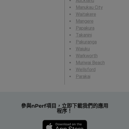
Auckland
Manukau City
Waitakere
Mangere
Papakura
Takanini
Pakuranga
Waiuku
Warkworth
Muriwai Beach
Wellsford
Parakai
參與nPerf項目，立即下載我們的應用
程序！