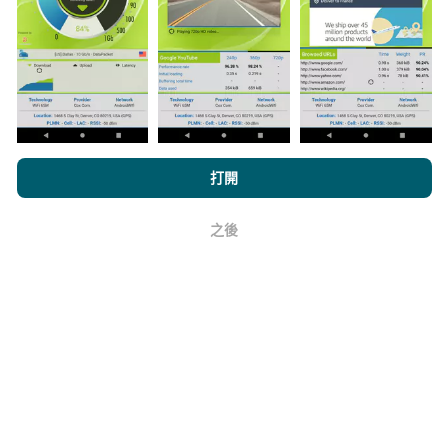
上。在計算發布績效之前，將應用過濾規則。
如何進行更新？
瀏覽nPerf.com，即表示您同意我們的
隱私和Cookies使用政策
以及
打開
我們的nPerf測試
最終用戶許可協議
。
機器人每小時會自動更新網絡覆蓋圖。速度圖每15分鐘
之後
更新一次
。數據顯示兩年。兩年後，每月一次從地圖中
好
刪除最舊的數據。
它的可靠性和準確性如何？