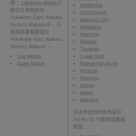
閱：
2degrees Mobile
行
Wellington
動位元率映射在
Christchurch
Pukekohe-East, Waikato
Manukau City
District, Waikato中， 行
Waitakere
動網路覆蓋範圍在
Hamilton
Pukekohe-East, Waikato
Dunedin
District, Waikato 。
Tauranga
One Mobile
Lower Hutt
Spark Mobile
Palmerston North
Rotorua
Hastings
Nelson
Napier
Mangere
另請參閱您所在地區的
3G/4G/5G 行動網路覆蓋
範圍：