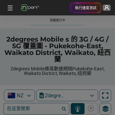
執行速度測試
測量進行中
2degrees Mobile s 的 3G / 4G /
5G 覆蓋圖 - Pukekohe-East,
Waikato District, Waikato, 紐西
蘭
2degrees Mobile蜂窩數據網絡Pukekohe-East,
Waikato District, Waikato, 紐西蘭
NZ
2degrees Mobile