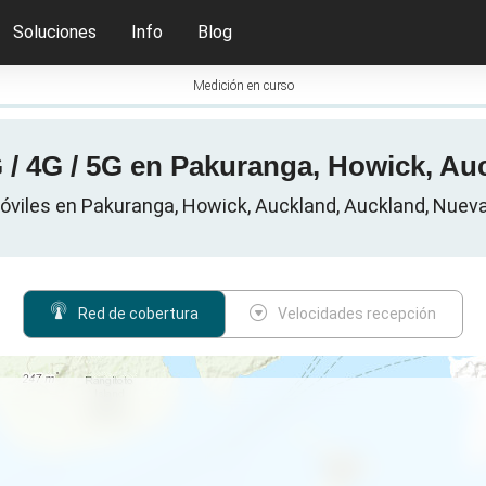
Soluciones
Info
Blog
Medición en curso
 / 4G / 5G en Pakuranga, Howick, Au
viles en Pakuranga, Howick, Auckland, Auckland, Nuev
Red de cobertura
Velocidades recepción