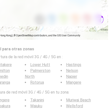
(Hong Kong), © OpenStreetMap contributors, and the GIS User Community
l para otras zonas
tura de la red móvil 3G / 4G / 5G en
:
itakere
Lower Hutt
Hastings
milton
Palmerston
Nelson
nedin
North
Napier
uranga
Rotorua
Mangere
ra de red móvil 3G / 4G / 5G en tu zona:
ngere
Takanini
Muriwai Beach
pakura
Waiuku
Wellsford