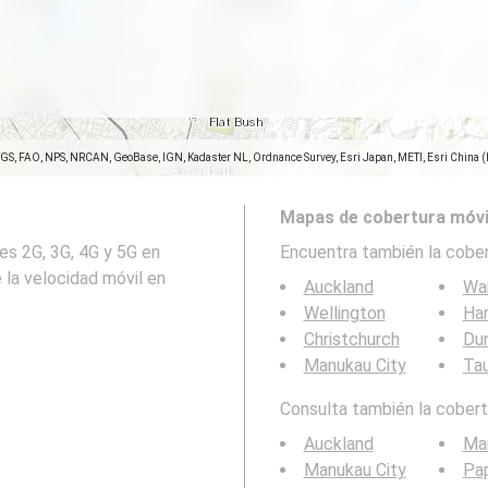
SGS, FAO, NPS, NRCAN, GeoBase, IGN, Kadaster NL, Ordnance Survey, Esri Japan, METI, Esri China 
Mapas de cobertura móvi
es 2G, 3G, 4G y 5G en
Encuentra también la cober
 la velocidad móvil en
Auckland
Wa
Wellington
Ha
Christchurch
Du
Manukau City
Ta
Consulta también la cobertu
Auckland
Ma
Manukau City
Pa