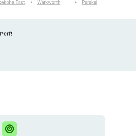
kekohe East
Warkworth
Parakai
Perf!