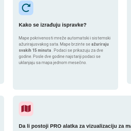
Kako se izrađuju ispravke?
Mape pokrivenosti mreže automatski i sistemski
ažurirajusvakog sata. Mape brzinte se
ažuriraju
svakih 15 minuta
. Podaci se prikazuju za dve
godine. Posle dve godine najstariji podaci se
uklanjaju sa mapa jednom mesečno.
Da li postoji PRO alatka za vizualizaciju za 