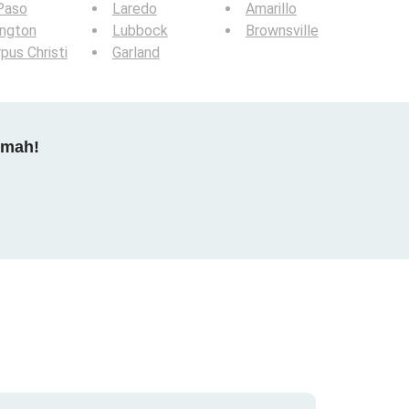
Paso
Laredo
Amarillo
ington
Lubbock
Brownsville
pus Christi
Garland
dmah!