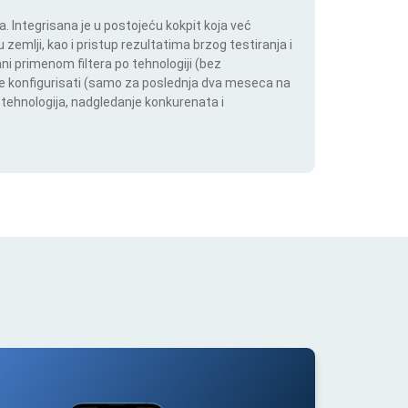
 Integrisana je u postojeću kokpit koja već
 zemlji, kao i pristup rezultatima brzog testiranja i
i primenom filtera po tehnologiji (bez
ože konfigurisati (samo za poslednja dva meseca na
h tehnologija, nadgledanje konkurenata i