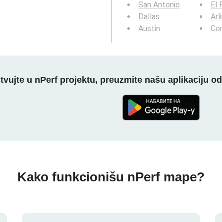
San Antonio
El 
Dallas
Arl
Austin
Cor
tvujte u nPerf projektu, preuzmite našu aplikaciju o
Kako funkcionišu nPerf mape?