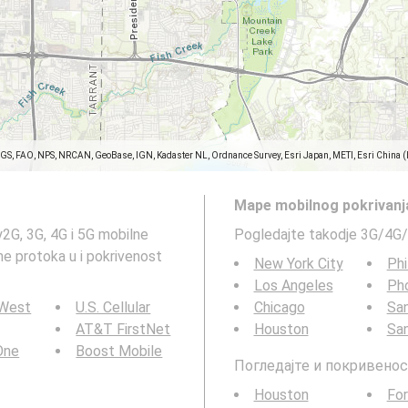
SGS, FAO, NPS, NRCAN, GeoBase, IGN, Kadaster NL, Ordnance Survey, Esri Japan, METI, Esri China 
Mape mobilnog pokrivanj
2G, 3G, 4G i 5G mobilne
Pogledajte takodje 3G/4G/
ne protoka u i pokrivenost
New York City
Phi
Los Angeles
Ph
 West
U.S. Cellular
Chicago
San
AT&T FirstNet
Houston
Sa
 One
Boost Mobile
Погледајте и покривенос
Houston
For