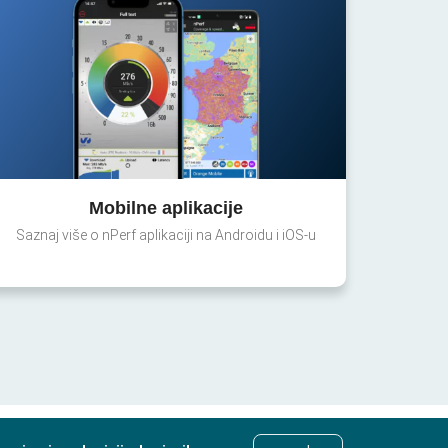
Mobilne aplikacije
Saznaj više o nPerf aplikaciji na Androidu i iOS-u