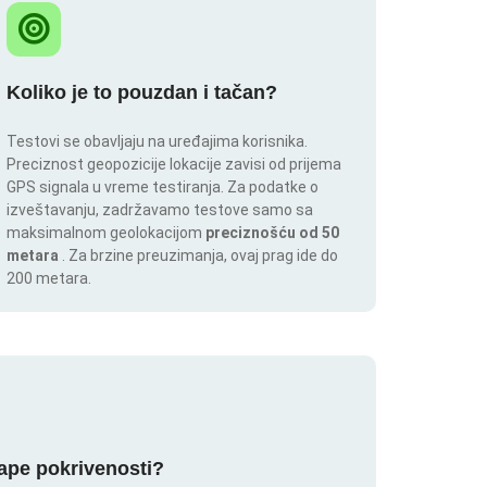
Koliko je to pouzdan i tačan?
Testovi se obavljaju na uređajima korisnika.
Preciznost geopozicije lokacije zavisi od prijema
GPS signala u vreme testiranja. Za podatke o
izveštavanju, zadržavamo testove samo sa
maksimalnom geolokacijom
preciznošću od 50
metara
. Za brzine preuzimanja, ovaj prag ide do
200 metara.
mape pokrivenosti?