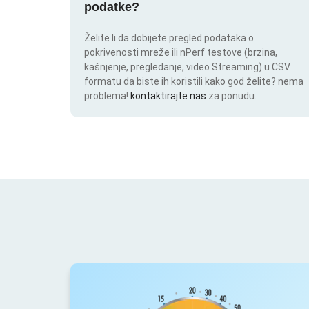
podatke?
Želite li da dobijete pregled podataka o
pokrivenosti mreže ili nPerf testove (brzina,
kašnjenje, pregledanje, video Streaming) u CSV
formatu da biste ih koristili kako god želite? nema
problema!
kontaktirajte nas
za ponudu.