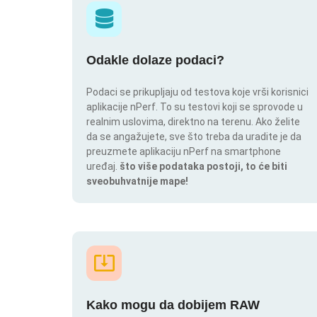
Odakle dolaze podaci?
Podaci se prikupljaju od testova koje vrši korisnici
aplikacije nPerf. To su testovi koji se sprovode u
realnim uslovima, direktno na terenu. Ako želite
da se angažujete, sve što treba da uradite je da
preuzmete aplikaciju nPerf na smartphone
uređaj.
što više podataka postoji, to će biti
sveobuhvatnije mape!
Kako mogu da dobijem RAW