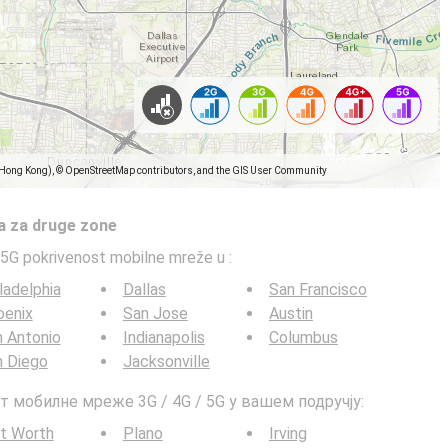
(Hong Kong), © OpenStreetMap contributors, and the GIS User Community
a za druge zone
5G pokrivenost mobilne mreže u
:
ladelphia
Dallas
San Francisco
oenix
San Jose
Austin
 Antonio
Indianapolis
Columbus
n Diego
Jacksonville
т мобилне мреже 3G / 4G / 5G у вашем подручју:
t Worth
Plano
Irving