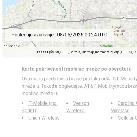
Poslednje ažuriranje :
08/05/2026 00:24 UTC
Leaflet
|
© Esri, HERE, Garmin, Intermap, increment P Corp., GEBCO, U
Karta pokrivenosti mobilne mreže po operateru
Ova mapa predstavlja brzine protoka odAT&T Mobility
mreže u. Takođe pogledajte:
AT&T Mobility
mapu brzi
mobilne mreže u,
T-Mobile (inc.
Verizon
Carolina
Sprint)
Wireless
Wireless
Union Wireless
Cellular