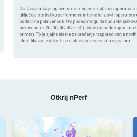
Da. Ova alatka je uglavnom namenjena mobilnim operatorima.
uključuje statistiku performansi interneta iz svih operatora u
podacima pokrivenosti. Ovi podaci mogu da budu vizualizovan
pokrivenosti, 2G, 3G, 4G, 4G +, 5G) tokom perioda koji se m
primer). To je sjajna alatka za praćenje raspoređivanja novi
identifikovanje oblasti sa slabom pokrivenošću signalom.
Otkrij nPerf