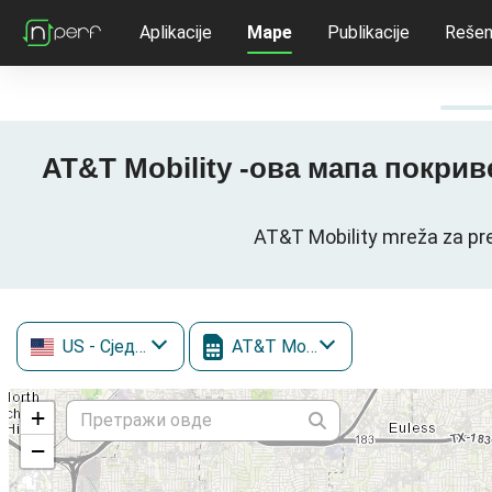
Aplikacije
Mape
Publikacije
Rešen
AT&T Mobility -ова мапа покривен
AT&T Mobility mreža za pr
US
- Сједињене Државе
AT&T Mobility
+
−