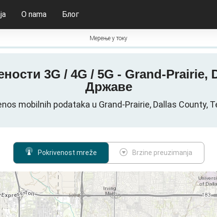
ja
O nama
Блог
Мерење у току
ости 3G / 4G / 5G - Grand-Prairie,
Државе
enos mobilnih podataka u Grand-Prairie, Dallas County
Pokrivenost mreže
Brzine preuzimanja