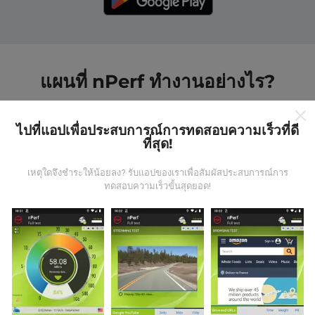
แผนที่ nPerf ทำงานอย่างไร?
ไปที่แอปเพื่อประสบการณ์การทดสอบความเร็วที่ดี
ที่สุด!
เหตุใดจึงชำระให้น้อยลง? รับแอปของเราเพื่อสัมผัสประสบการณ์การ
ข้อมูลมาจากไหน?
ทดสอบความเร็วขั้นสุดยอด!
ข้อมูลนี้ถูกรวบรวมจากการทดสอบที่ดำเนินการโดยผู้ใช้
งานแอพ nPerf เป็นการทดสอบที่ทำในสภาพการใช้งาน
จริง ในจุดที่ทดสอบ ถ้าคุณอยากมีส่วนร่วม เพียงคุณดาวน์
โหลดแอพ nPerf ลงในสมาร์ทโฟนของคุณ
ยิ่งได้ข้อมูล
มากขึ้นเท่าไหร่ แผนที่ที่ได้ก็ยิ่งสมบูรณ์มากขึ้น!