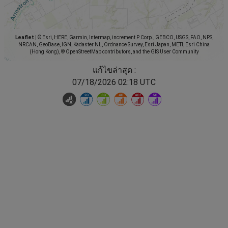
Leaflet
|
© Esri, HERE, Garmin, Intermap, increment P Corp., GEBCO, USGS, FAO, NPS,
NRCAN, GeoBase, IGN, Kadaster NL, Ordnance Survey, Esri Japan, METI, Esri China
(Hong Kong), © OpenStreetMap contributors, and the GIS User Community
แก้ไขล่าสุด :
07/18/2026 02:18 UTC