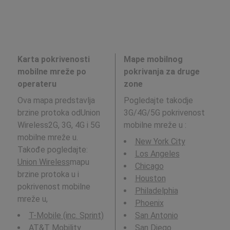
Karta pokrivenosti
Mape mobilnog
mobilne mreže po
pokrivanja za druge
operateru
zone
Ova mapa predstavlja
Pogledajte takodje
brzine protoka odUnion
3G/4G/5G pokrivenost
Wireless2G, 3G, 4G i 5G
mobilne mreže u
:
mobilne mreže u.
New York City
Takođe pogledajte:
Los Angeles
Union Wireless
mapu
Chicago
brzine protoka u i
Houston
pokrivenost mobilne
Philadelphia
mreže u,
Phoenix
T-Mobile (inc. Sprint)
San Antonio
AT&T Mobility
San Diego