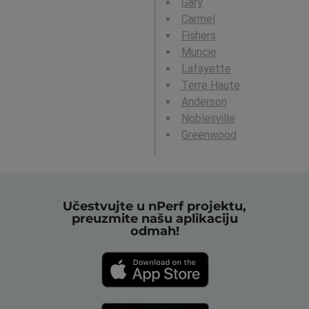
Gary
Carmel
Fishers
Muncie
Lafayette
Terre Haute
Anderson
Noblesville
Greenwood
Učestvujte u nPerf projektu,
preuzmite našu aplikaciju
odmah!