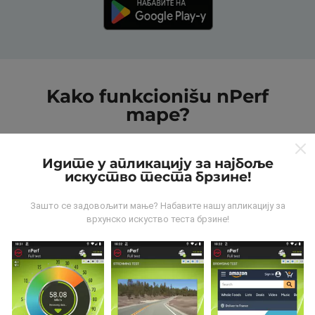
Kako funkcionišu nPerf
mape?
Идите у апликацију за најбоље
искуство теста брзине!
Зашто се задовољити мање? Набавите нашу апликацију за
Odakle dolaze podaci?
врхунско искуство теста брзине!
Podaci se prikupljaju od testova koje vrši korisnici
aplikacije nPerf. To su testovi koji se sprovode u
realnim uslovima, direktno na terenu. Ako želite da se
angažujete, sve što treba da uradite je da preuzmete
aplikaciju nPerf na smartphone uređaj.
što više