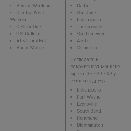
Verizon Wireless
Dallas
Carolina West
San Jose
Wireless
Indianapolis
Cellular One
Jacksonville
U.S. Cellular
San Francisco
AT&T FirstNet
Austin
Boost Mobile
Columbus
Погледајте и
покривеност мобилне
мреже 3G / 4G / 5G у
вашем подручју:
Indianapolis
Fort Wayne
Evansville
South Bend
Hammond
Bloomington