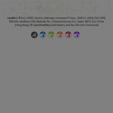
Leaflet
|
© Esri, HERE, Garmin, Intermap, increment P Corp., GEBCO, USGS, FAO, NPS,
NRCAN, GeoBase, IGN, Kadaster NL, Ordnance Survey, Esri Japan, METI, Esri China
(Hong Kong), © OpenStreetMap contributors, and the GIS User Community