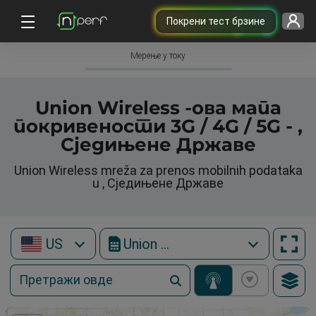
Покрени тест брзине
Мерење у току
Union Wireless -ова мапа
покривености 3G / 4G / 5G - ,
Сједињене Државе
Union Wireless mreža za prenos mobilnih podataka
u , Сједињене Државе
US
Union Wireless