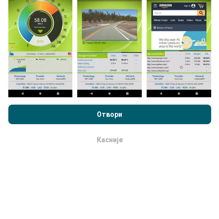
Podaci se prikupljaju od testova koje vrši korisnici
aplikacije nPerf. To su testovi koji se sprovode u
realnim uslovima, direktno na terenu. Ako želite da se
angažujete, sve što treba da uradite je da preuzmete
aplikaciju nPerf na smartphone uređaj.
što više
podataka postoji, to će biti sveobuhvatnije mape!
Pregledavajući nPerf.com, pristajete na naše
smernica
korišćenja privatnosti i kolačića
, kao i naš nPerf test
ugovor o
Отвори
licenciranju sa krajnjim korisnikom
.
Kako se izrađuju ispravke?
Касније
u redu
Mape pokrivenosti mreže automatski i sistemski
ažurirajusvakog sata. Mape brzinte se
ažuriraju
svakih 15 minuta
. Podaci se prikazuju za dve godine.
Posle dve godine najstariji podaci se uklanjaju sa
mapa jednom mesečno.