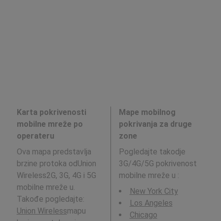
Karta pokrivenosti
Mape mobilnog
mobilne mreže po
pokrivanja za druge
operateru
zone
Ova mapa predstavlja
Pogledajte takodje
brzine protoka odUnion
3G/4G/5G pokrivenost
Wireless2G, 3G, 4G i 5G
mobilne mreže u
:
mobilne mreže u.
New York City
Takođe pogledajte:
Los Angeles
Union Wireless
mapu
Chicago