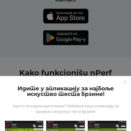
Kako funkcionišu nPerf
mape?
Идите у апликацију за најбоље
искуство теста брзине!
Зашто се задовољити мање? Набавите нашу апликацију за
врхунско искуство теста брзине!
Odakle dolaze podaci?