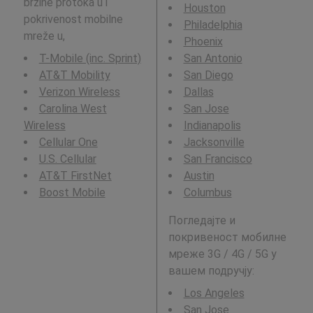
brzine protoka u i
Houston
pokrivenost mobilne
Philadelphia
mreže u,
Phoenix
T-Mobile (inc. Sprint)
San Antonio
AT&T Mobility
San Diego
Verizon Wireless
Dallas
Carolina West
San Jose
Wireless
Indianapolis
Cellular One
Jacksonville
U.S. Cellular
San Francisco
AT&T FirstNet
Austin
Boost Mobile
Columbus
Погледајте и
покривеност мобилне
мреже 3G / 4G / 5G у
вашем подручју:
Los Angeles
San Jose