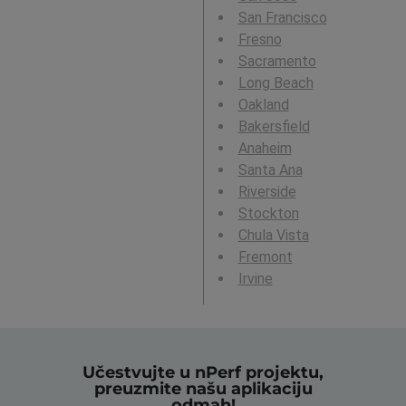
San Francisco
Fresno
Sacramento
Long Beach
Oakland
Bakersfield
Anaheim
Santa Ana
Riverside
Stockton
Chula Vista
Fremont
Irvine
Učestvujte u nPerf projektu,
preuzmite našu aplikaciju
odmah!