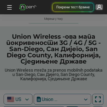
Покрени тест брзине
Мерење у току
Union Wireless -ова мапа
покривености 3G / 4G / 5G -
San-Diego, Сан Дијего, San
Diego County, Калифорнија,
Сједињене Државе
Union Wireless mreža za prenos mobilnih podataka
u San-Diego, Сан Дијего, San Diego County,
Калифорнија, Сједињене Државе
US
Union Wireless