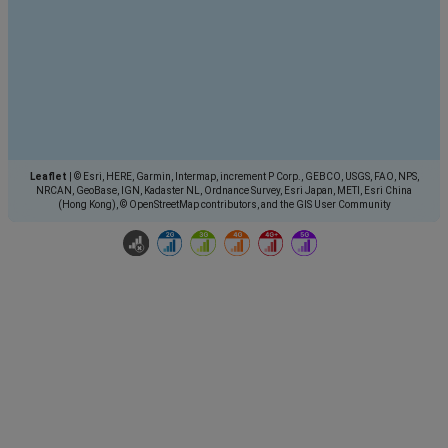
Leaflet
|
© Esri, HERE, Garmin, Intermap, increment P Corp., GEBCO, USGS, FAO, NPS,
NRCAN, GeoBase, IGN, Kadaster NL, Ordnance Survey, Esri Japan, METI, Esri China
(Hong Kong), © OpenStreetMap contributors, and the GIS User Community