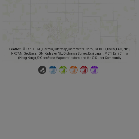
Leaflet
|
© Esri, HERE, Garmin, Intermap, increment P Corp., GEBCO, USGS, FAO, NPS,
NRCAN, GeoBase, IGN, Kadaster NL, Ordnance Survey, Esri Japan, METI, Esri China
(Hong Kong), © OpenStreetMap contributors, and the GIS User Community