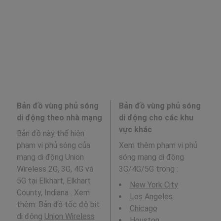
Bản đồ vùng phủ sóng
Bản đồ vùng phủ sóng
di động theo nhà mạng
di động cho các khu
vực khác
Bản đồ này thể hiện
phạm vi phủ sóng của
Xem thêm phạm vi phủ
mạng di động Union
sóng mạng di động
Wireless 2G, 3G, 4G và
3G/4G/5G trong
:
5G tại Elkhart, Elkhart
New York City
County, Indiana . Xem
Los Angeles
thêm: Bản đồ tốc độ bit
Chicago
di động
Union Wireless
Houston