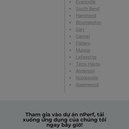
Evansville
South Bend
Hammond
Bloomington
Gary
Carmel
Fishers
Muncie
Lafayette
Terre Haute
Anderson
Noblesville
Greenwood
Tham gia vào dự án nPerf, tải
xuống ứng dụng của chúng tôi
ngay bây giờ!