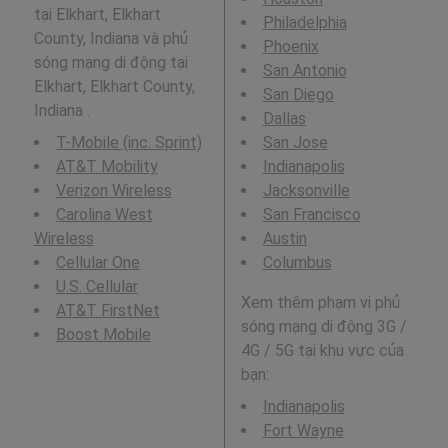
tại Elkhart, Elkhart
Philadelphia
County, Indiana và phủ
Phoenix
sóng mạng di động tại
San Antonio
Elkhart, Elkhart County,
San Diego
Indiana .
Dallas
T-Mobile (inc. Sprint)
San Jose
AT&T Mobility
Indianapolis
Verizon Wireless
Jacksonville
Carolina West
San Francisco
Wireless
Austin
Cellular One
Columbus
U.S. Cellular
Xem thêm phạm vi phủ
AT&T FirstNet
sóng mạng di động 3G /
Boost Mobile
4G / 5G tại khu vực của
bạn:
Indianapolis
Fort Wayne