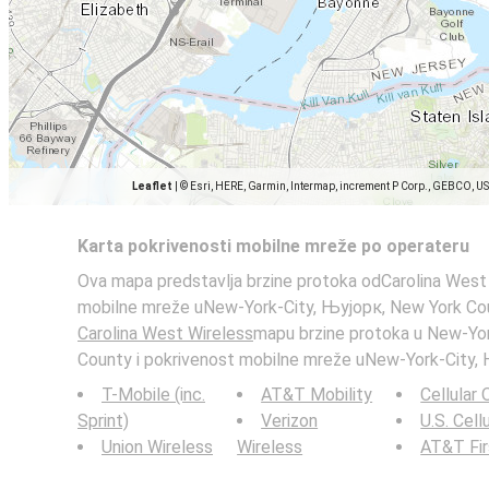
Leaflet
|
© Esri, HERE, Garmin, Intermap, increment P Corp., GEBCO, U
Karta pokrivenosti mobilne mreže po operateru
Ova mapa predstavlja brzine protoka odCarolina West 
mobilne mreže uNew-York-City, Њујорк, New York Cou
Carolina West Wireless
mapu brzine protoka u New-Yo
County i pokrivenost mobilne mreže uNew-York-City,
T-Mobile (inc.
AT&T Mobility
Cellular
Sprint)
Verizon
U.S. Cell
Union Wireless
Wireless
AT&T Fi