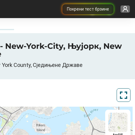
Покрени тест брзине
- New-York-City, Њујорк, New
е
ew York County, Сједињене Државе
ArcGIS