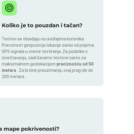
Koliko je to pouzdan i tačan?
Testovi se obavljaju na uređajima korisnika.
Preciznost geopozicije lokacije zavisi od prijema
GPS signala u vreme testiranja. Za podatke o
izveštavanju, zadržavamo testove samo sa
maksimalnom geolokacijom
preciznošću od 50
metara
. Za brzine preuzimanja, ovaj prag ide do
200 metara.
 za mape pokrivenosti?