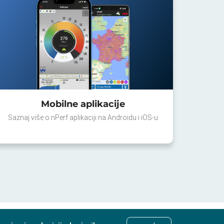
Mobilne aplikacije
Saznaj više o nPerf aplikaciji na Androidu i iOS-u