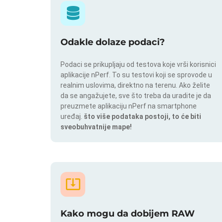
Odakle dolaze podaci?
Podaci se prikupljaju od testova koje vrši korisnici
aplikacije nPerf. To su testovi koji se sprovode u
realnim uslovima, direktno na terenu. Ako želite
da se angažujete, sve što treba da uradite je da
preuzmete aplikaciju nPerf na smartphone
uređaj.
što više podataka postoji, to će biti
sveobuhvatnije mape!
Kako mogu da dobijem RAW