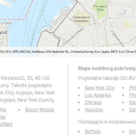
SGS, FAO, NPS, NRCAN, GeoBase, IGN, Kadaster NL, Ordnance Survey, Esri Japan, METI, Esri China 
Mape mobilnog pokrivanj
Wireless2G, 3G, 4G i 5G
Pogledajte takodje 3G/4G/
nty. Takođe pogledajte:
New York City
Phi
rk-City, Њујорк, New York
Los Angeles
Ph
 Њујорк, New York County,
Chicago
San
 One
Boost Mobile
Houston
Sa
ular
Погледајте и покривенос
rstNet
Buffalo
Sy