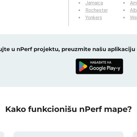
Jamaica
Am
Rochester
Al
Yonkers
We
jte u nPerf projektu, preuzmite našu aplikacij
Kako funkcionišu nPerf mape?