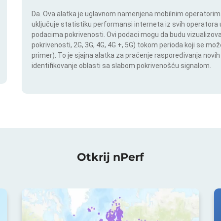
Da. Ova alatka je uglavnom namenjena mobilnim operatorima.
uključuje statistiku performansi interneta iz svih operatora u
podacima pokrivenosti. Ovi podaci mogu da budu vizualizovan
pokrivenosti, 2G, 3G, 4G, 4G +, 5G) tokom perioda koji se m
primer). To je sjajna alatka za praćenje raspoređivanja novi
identifikovanje oblasti sa slabom pokrivenošću signalom.
Otkrij nPerf