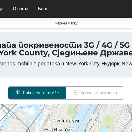
ja
O nama
Блог
Мерење у току
 мапа покривености 3G / 4G / 5G 
York County, Сједињене Држав
 prenos mobilnih podataka u New-York-City, Њујорк, N
Pokrivenost mreže
Brzine preuzimanja