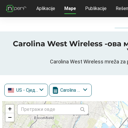
Aplikacije
Mape
Publikacije
Rešen
Carolina West Wireless -ова
Carolina West Wireless mreža za
US
- Сједињене Државе
Carolina West Wireless
+
−