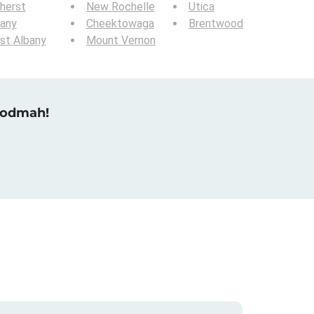
herst
New Rochelle
Utica
bany
Cheektowaga
Brentwood
st Albany
Mount Vernon
u odmah!