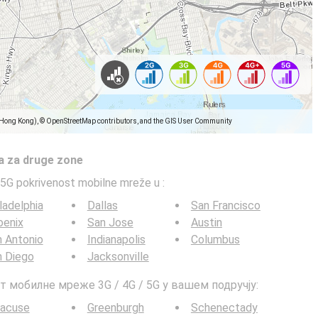
(Hong Kong), © OpenStreetMap contributors, and the GIS User Community
a za druge zone
5G pokrivenost mobilne mreže u
:
ladelphia
Dallas
San Francisco
oenix
San Jose
Austin
 Antonio
Indianapolis
Columbus
n Diego
Jacksonville
т мобилне мреже 3G / 4G / 5G у вашем подручју:
racuse
Greenburgh
Schenectady