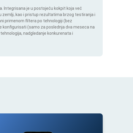
 Integrisana je u postojeću kokpit koja već
 zemlji, kao i pristup rezultatima brzog testiranja i
i primenom filtera po tehnologiji (bez
ože konfigurisati (samo za poslednja dva meseca na
h tehnologija, nadgledanje konkurenata i