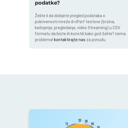
podatke?
Želite li da dobijete pregled podataka o
pokrivenosti mreže ili nPerf testove (brzina,
kašnjenje, pregledanje, video Streaming) u CSV
formatu da biste ih koristili kako god želite? nema
problema!
kontaktirajte nas
za ponudu.