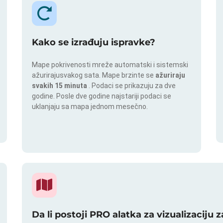
Kako se izrađuju ispravke?
Mape pokrivenosti mreže automatski i sistemski
ažurirajusvakog sata. Mape brzinte se
ažuriraju
svakih 15 minuta
. Podaci se prikazuju za dve
godine. Posle dve godine najstariji podaci se
uklanjaju sa mapa jednom mesečno.
Da li postoji PRO alatka za vizualizaciju