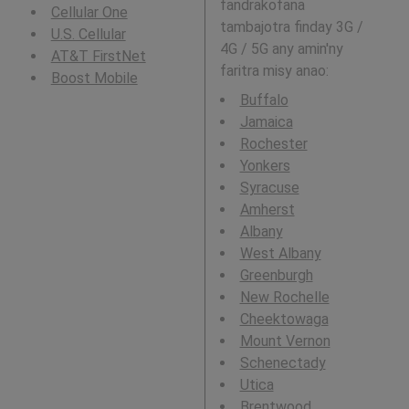
fandrakofana
Cellular One
tambajotra finday 3G /
U.S. Cellular
4G / 5G any amin'ny
AT&T FirstNet
faritra misy anao:
Boost Mobile
Buffalo
Jamaica
Rochester
Yonkers
Syracuse
Amherst
Albany
West Albany
Greenburgh
New Rochelle
Cheektowaga
Mount Vernon
Schenectady
Utica
Brentwood