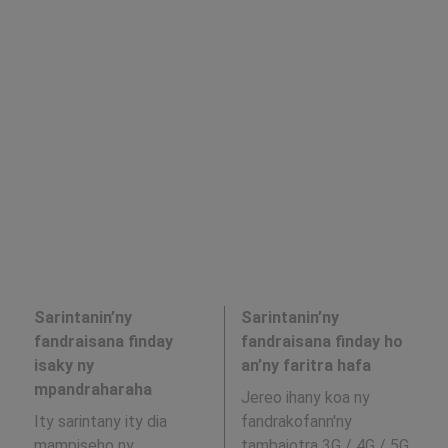
Sarintanin’ny
Sarintanin’ny
fandraisana finday
fandraisana finday ho
isaky ny
an’ny faritra hafa
mpandraharaha
Jereo ihany koa ny
Ity sarintany ity dia
fandrakofann'ny
mampiseho ny
tambajotra 3G / 4G / 5G