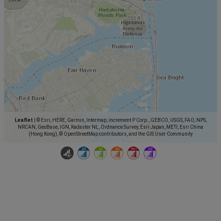
Leaflet
|
© Esri, HERE, Garmin, Intermap, increment P Corp., GEBCO, USGS, FAO, NPS,
NRCAN, GeoBase, IGN, Kadaster NL, Ordnance Survey, Esri Japan, METI, Esri China
(Hong Kong), © OpenStreetMap contributors, and the GIS User Community