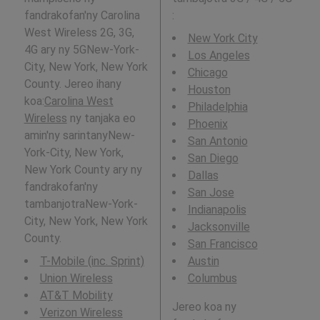
fandrakofan'ny Carolina
:
West Wireless 2G, 3G,
New York City
4G ary ny 5GNew-York-
Los Angeles
City, New York, New York
Chicago
County. Jereo ihany
Houston
koa:
Carolina West
Philadelphia
Wireless
ny tanjaka eo
Phoenix
amin'ny sarintanyNew-
San Antonio
York-City, New York,
San Diego
New York County ary ny
Dallas
fandrakofan'ny
San Jose
tambanjotraNew-York-
Indianapolis
City, New York, New York
Jacksonville
County.
San Francisco
T-Mobile (inc. Sprint)
Austin
Union Wireless
Columbus
AT&T Mobility
Jereo koa ny
Verizon Wireless