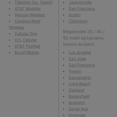
T-Mobile (inc. Sprint)
Jacksonville
AT&T Mobility
San Francisco
Verizon Wireless
Austin
Carolina West
Columbus
Wireless
Bölgenizdeki 3G / 4G /
Cellular One
5G mobil ağ kapsama
U.S. Cellular
alanına da bakın:
AT&T FirstNet
Boost Mobile
Los Angeles
San Jose
San Francisco
Fresno
Sacramento
Long Beach
Oakland
Bakersfield
Anaheim
Santa Ana
Riverside