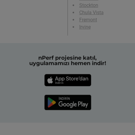
Stockton
Chula Vista
Fremont
Irvine
nPerf projesine katıl,
uygulamamızı hemen indir!