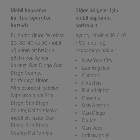
Mobil kapsama
Diğer bölgeler için
haritası operatör
mobil kapsama
bazında
haritaları
Bu harita Union Wireless
Ayrıca,
içindeki 3G / 4G
2G, 3G, 4G ve 5G mobil
/ 5G mobil ağ
ağlarının bit hızlarını
kapsamına bakın :
gösteriyor. Ayrıca
New York City
bakınız: San-Diego, San
Los Angeles
Diego County,
Chicago
Kaliforniya
Union
Houston
Wireless
mobil şebeke
Philadelphia
kapsama alanı San-
Phoenix
Diego, San Diego
San Antonio
County, Kaliforniyave
San Diego
mobil bit hızları.San-
Dallas
Diego, San Diego
San Jose
County, Kaliforniya
Indianapolis