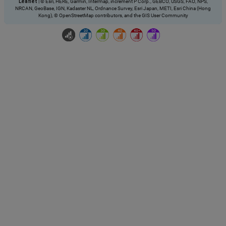
Leaflet
|
© Esri, HERE, Garmin, Intermap, increment P Corp., GEBCO, USGS, FAO, NPS,
NRCAN, GeoBase, IGN, Kadaster NL, Ordnance Survey, Esri Japan, METI, Esri China (Hong
Kong), © OpenStreetMap contributors, and the GIS User Community