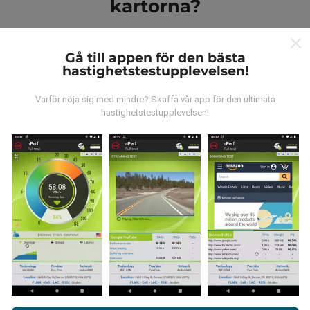
kartorna?
Gå till appen för den bästa
hastighetstestupplevelsen!
Varför nöja sig med mindre? Skaffa vår app för den ultimata
Var kommer datan ifrån?
hastighetstestupplevelsen!
Data samlas in från tester gjorda av våra användare
av nPerf-appen. Det här är tester som utförs under
verkliga förhållanden, direkt på fältet. Om du också vill
bidra, behöver du bara ladda ner nPerf-appen till din
smartphone.
Ju mer data det finns, desto mer
omfattande kommer kartorna att bli!
Genom att surfa på nPerf.com samtycker du till vår