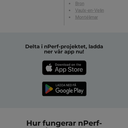
Bron
Vaulx-en-Velin
Montélimar
Delta i nPerf-projektet, ladda
ner vår app nu!
Hur fungerar nPerf-