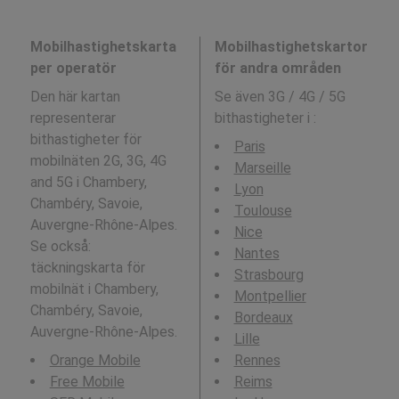
Mobilhastighetskarta
Mobilhastighetskartor
per operatör
för andra områden
Den här kartan
Se även 3G / 4G / 5G
representerar
bithastigheter i
:
bithastigheter för
Paris
mobilnäten 2G, 3G, 4G
Marseille
and 5G i Chambery,
Lyon
Chambéry, Savoie,
Toulouse
Auvergne-Rhône-Alpes.
Nice
Se också:
Nantes
täckningskarta för
Strasbourg
mobilnät i Chambery,
Montpellier
Chambéry, Savoie,
Bordeaux
Auvergne-Rhône-Alpes.
Lille
Orange Mobile
Rennes
Free Mobile
Reims