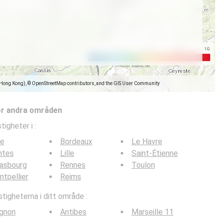
(Hong Kong), © OpenStreetMap contributors, and the GIS User Community
ör andra områden
tigheter i
:
ce
Bordeaux
Le Havre
ntes
Lille
Saint-Étienne
rasbourg
Rennes
Toulon
tpellier
Reims
tigheterna i ditt område :
ignon
Antibes
Marseille 11