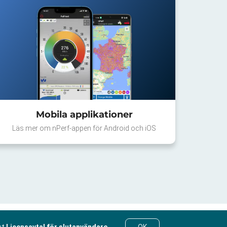
Mobila applikationer
Läs mer om nPerf-appen för Android och iOS