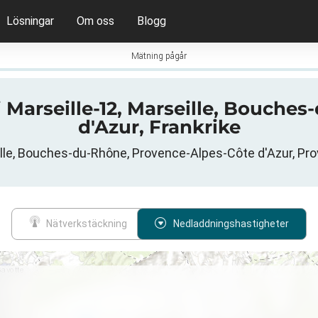
Lösningar
Om oss
Blogg
Mätning pågår
 i Marseille-12, Marseille, Bouch
d'Azur, Frankrike
ille, Bouches-du-Rhône, Provence-Alpes-Côte d'Azur, Pr
Nätverkstäckning
Nedladdningshastigheter