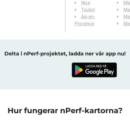
Nice
Mar
Toulon
Mar
Aix-en-
Mar
Provence
Mar
Delta i nPerf-projektet, ladda ner vår app nu!
Hur fungerar nPerf-kartorna?