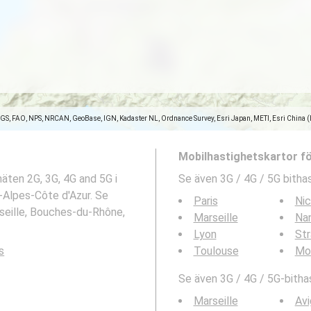
SGS, FAO, NPS, NRCAN, GeoBase, IGN, Kadaster NL, Ordnance Survey, Esri Japan, METI, Esri China 
Mobilhastighetskartor f
näten 2G, 3G, 4G and 5G i
Se även 3G / 4G / 5G bithas
-Alpes-Côte d'Azur. Se
Paris
Ni
rseille, Bouches-du-Rhône,
Marseille
Na
Lyon
St
s
Toulouse
Mon
Se även 3G / 4G / 5G-bithas
Marseille
Av