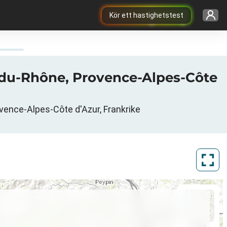
Kör ett hastighetstest
es-du-Rhône, Provence-Alpes-Côte
ovence-Alpes-Côte d'Azur, Frankrike
ArcGIS