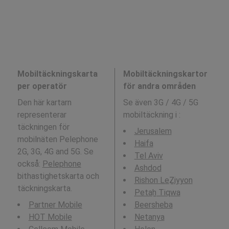
Mobiltäckningskarta
Mobiltäckningskartor
per operatör
för andra områden
Den här kartarn
Se även 3G / 4G / 5G
representerar
mobiltäckning i
:
täckningen för
Jerusalem
mobilnäten Pelephone
Haifa
2G, 3G, 4G and 5G. Se
Tel Aviv
också:
Pelephone
Ashdod
bithastighetskarta och
Rishon LeẔiyyon
täckningskarta.
Petaẖ Tiqwa
Partner Mobile
Beersheba
HOT Mobile
Netanya