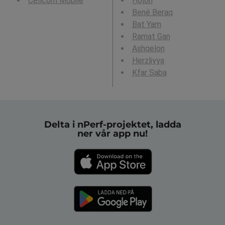
Cellcom Mobile
H̱olon
Bené Beraq
Bat Yam
Ramat Gan
Ashqelon
Herzliyya
Kfar Saba
Delta i nPerf-projektet, ladda
ner vår app nu!