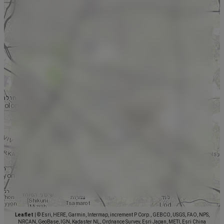
Leaflet
|
© Esri, HERE, Garmin, Intermap, increment P Corp., GEBCO, USGS, FAO, NPS,
NRCAN, GeoBase, IGN, Kadaster NL, Ordnance Survey, Esri Japan, METI, Esri China