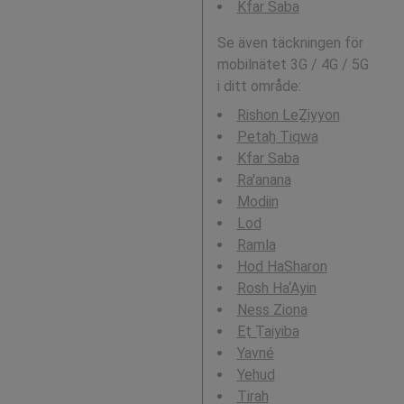
Kfar Saba
Se även täckningen för
mobilnätet 3G / 4G / 5G
i ditt område:
Rishon LeẔiyyon
Petaẖ Tiqwa
Kfar Saba
Ra'anana
Modiin
Lod
Ramla
Hod HaSharon
Rosh Ha‘Ayin
Ness Ziona
Eṭ Ṭaiyiba
Yavné
Yehud
Tirah