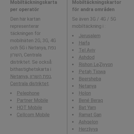
Mobiltäckningskarta
Mobiltäckningskartor
per operatör
för andra områden
Den här kartan
Se även 3G / 4G / 5G
representerar
mobiltäckning i
:
täckningen för
Jerusalem
mobilnäten 2G, 3G, 4G
Haifa
och 5G i Netanya, נפת
Tel Aviv
השרון, Centrala
Ashdod
distriktet. Se också:
Rishon LeẔiyyon
bithastighetskarta i
Petaẖ Tiqwa
Netanya, נפת השרון,
Beersheba
Centrala distriktet
.
Netanya
Pelephone
H̱olon
Partner Mobile
Bené Beraq
HOT Mobile
Bat Yam
Cellcom Mobile
Ramat Gan
Ashqelon
Herzliyya