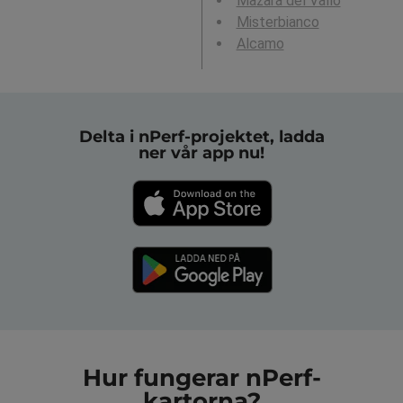
Mazara del Vallo
Misterbianco
Alcamo
Delta i nPerf-projektet, ladda
ner vår app nu!
Hur fungerar nPerf-
kartorna?