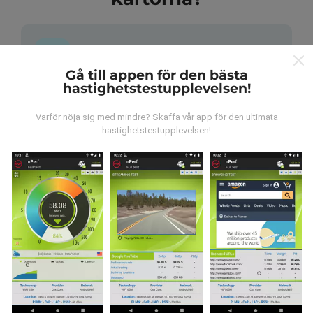
Gå till appen för den bästa
hastighetstestupplevelsen!
Var kommer datan ifrån?
Varför nöja sig med mindre? Skaffa vår app för den ultimata
Data samlas in från tester gjorda av våra användare
hastighetstestupplevelsen!
av nPerf-appen. Det här är tester som utförs under
verkliga förhållanden, direkt på fältet. Om du också vill
bidra, behöver du bara ladda ner nPerf-appen till din
smartphone.
Ju mer data det finns, desto mer
omfattande kommer kartorna att bli!
Hur görs uppdateringarna?