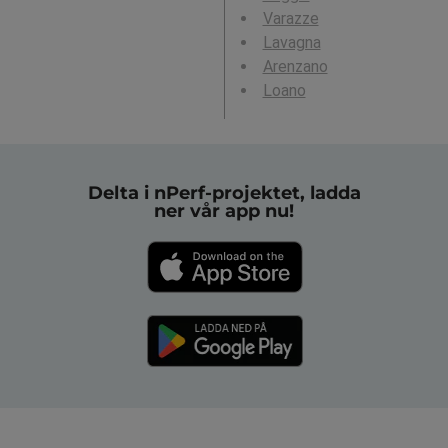
Varazze
Lavagna
Arenzano
Loano
Delta i nPerf-projektet, ladda
ner vår app nu!