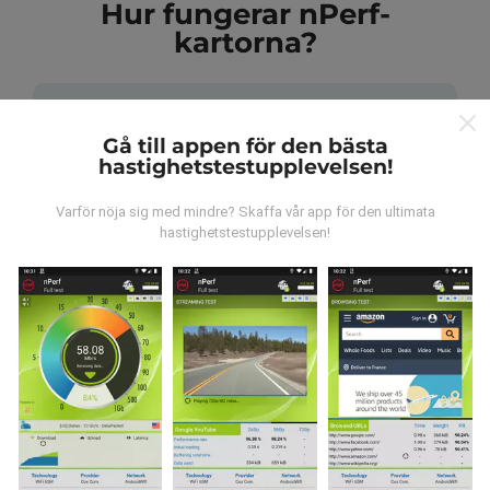
Hur fungerar nPerf-
kartorna?
Gå till appen för den bästa
hastighetstestupplevelsen!
Var kommer datan ifrån?
Varför nöja sig med mindre? Skaffa vår app för den ultimata
hastighetstestupplevelsen!
Data samlas in från tester gjorda av våra användare
av nPerf-appen. Det här är tester som utförs under
verkliga förhållanden, direkt på fältet. Om du också vill
bidra, behöver du bara ladda ner nPerf-appen till din
smartphone.
Ju mer data det finns, desto mer
omfattande kommer kartorna att bli!