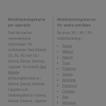
Mobiltäckningskarta
Mobiltäckningskartor
per operatör
för andra områden
Den här kartan
Se även 3G / 4G / 5G
representerar
mobiltäckning i
:
täckningen för
Rome
mobilnäten Iliad Mobile
Milano
2G, 3G, 4G och 5G i
Napoli
Genoa, Genua, Genova,
Turin
Ligurien. Se också:
Iliad
Palermo
Mobile
Genoa
bithastighetskarta i
Bologna
Genoa, Genua, Genova,
Florence
Ligurien och
Catania
täckningskarta i Genoa,
Bari
Genua, Genova, Ligurien.
Messina