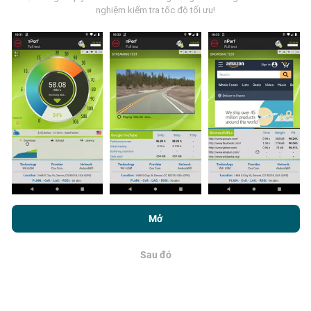
bởi người dùng ứng dụng nPerf. Đây là những thử
nghiệm kiểm tra tốc độ tối ưu!
nghiệm được tiến hành trong điều kiện thực tế, trực
tiếp trong lĩnh vực này. Nếu bạn cũng muốn tham gia,
tất cả những gì bạn phải làm là tải xuống ứng dụng
nPerf trên điện thoại thông minh của bạn.
Càng có
nhiều dữ liệu, bản đồ sẽ càng toàn diện!
Cập nhật được thực hiện như thế
Bằng cách duyệt nPerf.com, bạn đồng ý với
Chính sách sử dụng
nào?
quyền riêng tư và cookie
cũng như thử nghiệm nPerf của chúng
Mở
tôi
Thỏa thuận cấp phép người dùng cuối
.
Bản đồ phủ sóng mạng được bot tự động cập nhật
mỗi giờ. Bản đồ tốc độ được
cập nhật cứ sau 15 phút
.
Sau đó
OK
Dữ liệu được hiển thị trong hai năm. Sau hai năm, dữ
liệu cũ nhất sẽ bị xóa khỏi bản đồ mỗi tháng một lần.