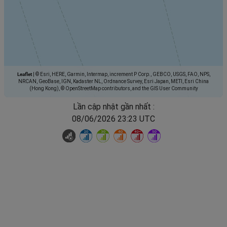
Leaflet
|
© Esri, HERE, Garmin, Intermap, increment P Corp., GEBCO, USGS, FAO, NPS,
NRCAN, GeoBase, IGN, Kadaster NL, Ordnance Survey, Esri Japan, METI, Esri China
(Hong Kong), © OpenStreetMap contributors, and the GIS User Community
Lần cập nhật gần nhất :
08/06/2026 23:23 UTC