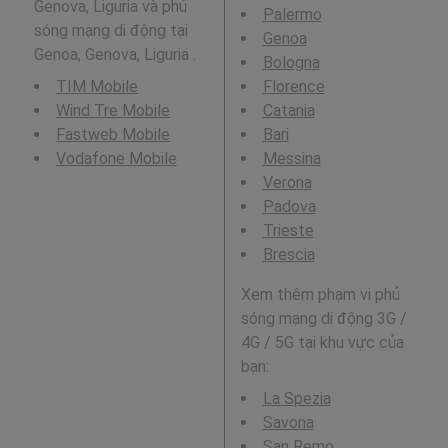
Genova, Liguria và phủ
Palermo
sóng mạng di động tại
Genoa
Genoa, Genova, Liguria .
Bologna
TIM Mobile
Florence
Wind Tre Mobile
Catania
Fastweb Mobile
Bari
Vodafone Mobile
Messina
Verona
Padova
Trieste
Brescia
Xem thêm phạm vi phủ
sóng mạng di động 3G /
4G / 5G tại khu vực của
bạn:
La Spezia
Savona
San Remo