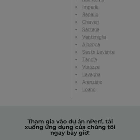
Imperia
Rapallo
Chiavari
Sarzana
Ventimiglia
Albenga
Sestri Levante
Taggia
Varazze
Lavagna
Arenzano
Loano
Tham gia vào dự án nPerf, tải
xuống ứng dụng của chúng tôi
ngay bây giờ!