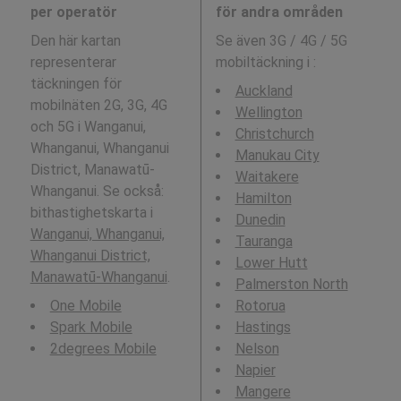
per operatör
för andra områden
Den här kartan
Se även 3G / 4G / 5G
representerar
mobiltäckning i
:
täckningen för
Auckland
mobilnäten 2G, 3G, 4G
Wellington
och 5G i Wanganui,
Christchurch
Whanganui, Whanganui
Manukau City
District, Manawatū-
Waitakere
Whanganui. Se också:
Hamilton
bithastighetskarta i
Dunedin
Wanganui, Whanganui,
Tauranga
Whanganui District,
Lower Hutt
Manawatū-Whanganui
.
Palmerston North
One Mobile
Rotorua
Spark Mobile
Hastings
2degrees Mobile
Nelson
Napier
Mangere