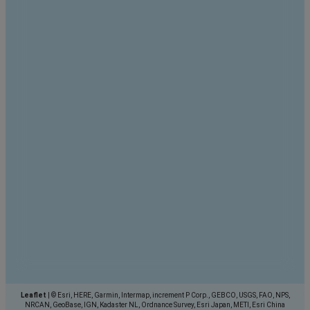
Leaflet
|
© Esri, HERE, Garmin, Intermap, increment P Corp., GEBCO, USGS, FAO, NPS,
NRCAN, GeoBase, IGN, Kadaster NL, Ordnance Survey, Esri Japan, METI, Esri China