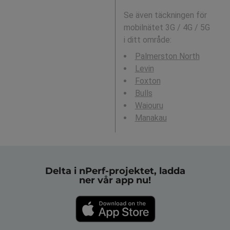
Se även täckningen för
mobilnätet 3G / 4G / 5G
i ditt område:
Palmerston North
Levin
Foxton
Bulls
Waiouru
Manakau
Delta i nPerf-projektet, ladda
ner vår app nu!