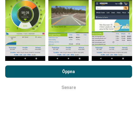
Hur görs uppdateringarna?
Täckningskartor uppdateras automatiskt av en bot
varje timme. Hastighetskartor
uppdateras var 15:e
minut
. Data visas i två år. Efter två år tas de äldsta
uppgifterna bort från kartorna en gång i månaden.
Genom att surfa på nPerf.com samtycker du till vår
Användarpolicy för sekretess och Cookies
likväl till vårt nPerf-
Öppna
test
Licensavtal för slutanvändare
.
Senare
OK
Hur tillförlitligt och exakt är det?
Testerna genomförs på användarnas enheter.
Geolocationens precision beror på mottagningen av
GPS-signalen vid tiden för testet. För täckningsdata