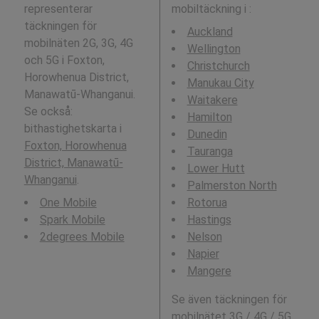
representerar
mobiltäckning i
:
täckningen för
Auckland
mobilnäten 2G, 3G, 4G
Wellington
och 5G i Foxton,
Christchurch
Horowhenua District,
Manukau City
Manawatū-Whanganui.
Waitakere
Se också:
Hamilton
bithastighetskarta i
Dunedin
Foxton, Horowhenua
Tauranga
District, Manawatū-
Lower Hutt
Whanganui
.
Palmerston North
One Mobile
Rotorua
Spark Mobile
Hastings
2degrees Mobile
Nelson
Napier
Mangere
Se även täckningen för
mobilnätet 3G / 4G / 5G