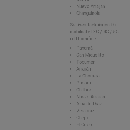
Nuevo Arraiján
Changuinola
Se även täckningen för
mobilnätet 3G / 4G / 5G
i ditt område:
Panamá
San Miguelito
Tocumen
Arraiján
La Chorrera
Pacora
Chilibre
Nuevo Arraiján
Alcalde Díaz
Veracruz
Chepo
El Coco