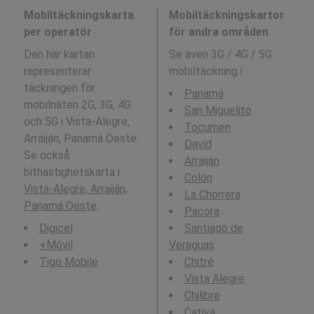
Mobiltäckningskarta
Mobiltäckningskartor
per operatör
för andra områden
Den här kartan
Se även 3G / 4G / 5G
representerar
mobiltäckning i
:
täckningen för
Panamá
mobilnäten 2G, 3G, 4G
San Miguelito
och 5G i Vista-Alegre,
Tocumen
Arraiján, Panamá Oeste.
David
Se också:
Arraiján
bithastighetskarta i
Colón
Vista-Alegre, Arraiján,
La Chorrera
Panamá Oeste
.
Pacora
Digicel
Santiago de
+Móvil
Veraguas
Tigo Mobile
Chitré
Vista Alegre
Chilibre
Cativá