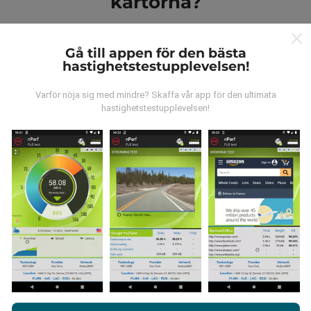
kartorna?
Gå till appen för den bästa
hastighetstestupplevelsen!
Varför nöja sig med mindre? Skaffa vår app för den ultimata
Var kommer datan ifrån?
hastighetstestupplevelsen!
Data samlas in från tester gjorda av våra användare
av nPerf-appen. Det här är tester som utförs under
verkliga förhållanden, direkt på fältet. Om du också vill
bidra, behöver du bara ladda ner nPerf-appen till din
smartphone.
Ju mer data det finns, desto mer
omfattande kommer kartorna att bli!
Genom att surfa på nPerf.com samtycker du till vår