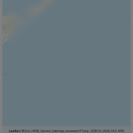
Leaflet
|
© Esri, HERE, Garmin, Intermap, increment P Corp., GEBCO, USGS, FAO, NPS,