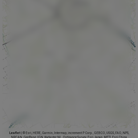
Leaflet
|
© Esri, HERE, Garmin, Intermap, increment P Corp., GEBCO, USGS, FAO, NPS,
NRCAN, GeoBase, IGN, Kadaster NL, Ordnance Survey, Esri Japan, METI, Esri China