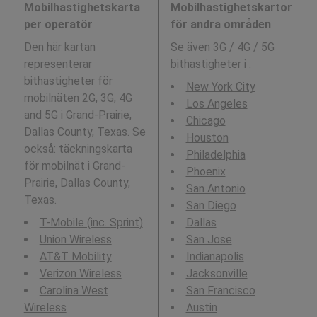
Mobilhastighetskarta
Mobilhastighetskartor
per operatör
för andra områden
Den här kartan
Se även 3G / 4G / 5G
representerar
bithastigheter i
:
bithastigheter för
New York City
mobilnäten 2G, 3G, 4G
Los Angeles
and 5G i Grand-Prairie,
Chicago
Dallas County, Texas. Se
Houston
också: täckningskarta
Philadelphia
för mobilnät i Grand-
Phoenix
Prairie, Dallas County,
San Antonio
Texas.
San Diego
T-Mobile (inc. Sprint)
Dallas
Union Wireless
San Jose
AT&T Mobility
Indianapolis
Verizon Wireless
Jacksonville
Carolina West
San Francisco
Wireless
Austin