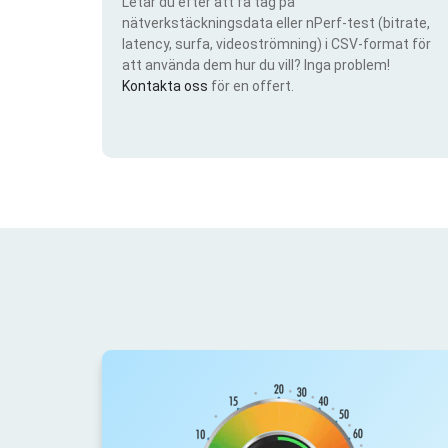
Letar du efter att få tag på
nätverkstäckningsdata eller nPerf-test (bitrate,
latency, surfa, videoströmning) i CSV-format för
att använda dem hur du vill? Inga problem!
Kontakta oss
för en offert.