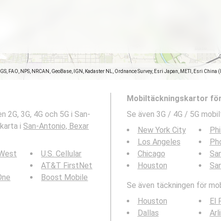
SGS, FAO, NPS, NRCAN, GeoBase, IGN, Kadaster NL, Ordnance Survey, Esri Japan, METI, Esri China 
Mobiltäckningskartor fö
n 2G, 3G, 4G och 5G i San-
Se även 3G / 4G / 5G mobil
karta i
San-Antonio, Bexar
New York City
Phi
Los Angeles
Ph
 West
U.S. Cellular
Chicago
San
AT&T FirstNet
Houston
Sa
 One
Boost Mobile
Se även täckningen för mobi
Houston
El 
Dallas
Arl