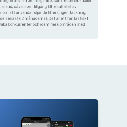
ntegrerats i en befintlig miljö, som redan innehåller
 land, såväl som tillgång till resultatet av
om att använda följande filter (ingen täckning,
ra de senaste 2 månaderna). Det är ett fantastiskt
rvaka konkurrenter och identifiera områden med