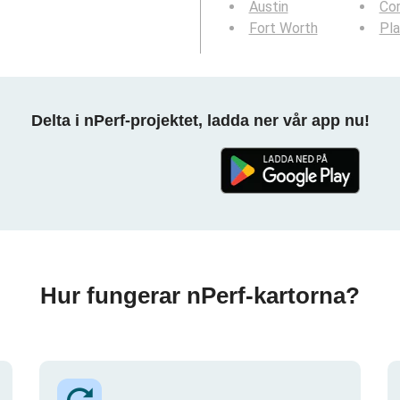
Austin
Cor
Fort Worth
Pl
Delta i nPerf-projektet, ladda ner vår app nu!
Hur fungerar nPerf-kartorna?