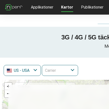
Applikationer
Kartor
Publikationer
3G / 4G / 5G tä
Mo
US
- USA
+
−