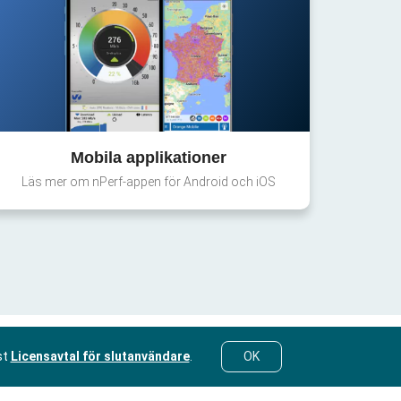
Mobila applikationer
Läs mer om nPerf-appen för Android och iOS
st
Licensavtal för slutanvändare
.
OK