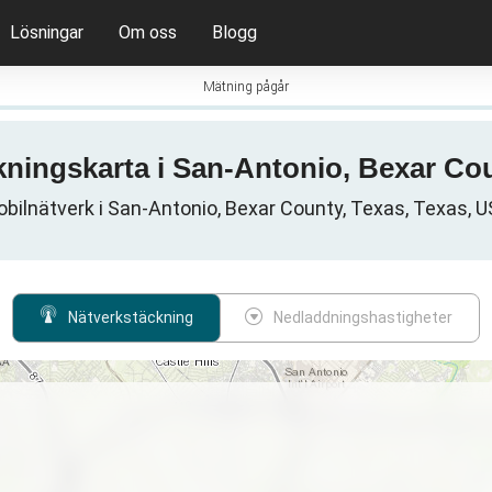
Lösningar
Om oss
Blogg
Mätning pågår
ckningskarta i San-Antonio, Bexar Co
bilnätverk i San-Antonio, Bexar County, Texas, Texas, 
Nätverkstäckning
Nedladdningshastigheter