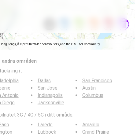
(Hong Kong), © OpenStreetMap contributors, and the GIS User Community
r andra områden
täckning i
:
ladelphia
Dallas
San Francisco
oenix
San Jose
Austin
 Antonio
Indianapolis
Columbus
n Diego
Jacksonville
lnätet 3G / 4G / 5G i ditt område:
Paso
Laredo
Amarillo
ington
Lubbock
Grand Prairie