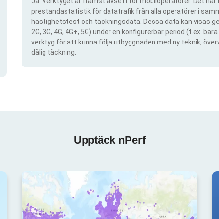
Ja. Verktyget är främst avsett för mobiloperatörer. Det har i
prestandastatistik för datatrafik från alla operatörer i samma
hastighetstest och täckningsdata. Dessa data kan visas gen
2G, 3G, 4G, 4G+, 5G) under en konfigurerbar period (t.ex. ba
verktyg för att kunna följa utbyggnaden med ny teknik, öve
dålig täckning.
Upptäck nPerf