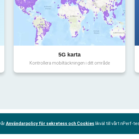
5G karta
Kontrollera mobiltäckningen i ditt område
vår
Användarpolicy för sekretess och Cookies
likväl till vårt nPerf-te