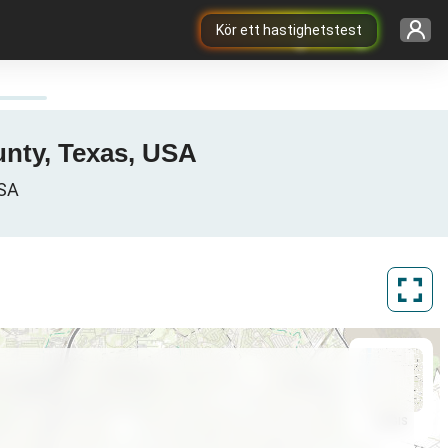
Kör ett hastighetstest
unty, Texas, USA
USA
ArcGIS