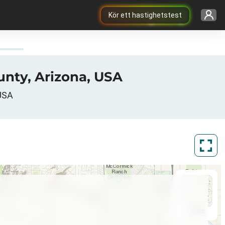
Kör ett hastighetstest
unty, Arizona, USA
 USA
ArcGIS