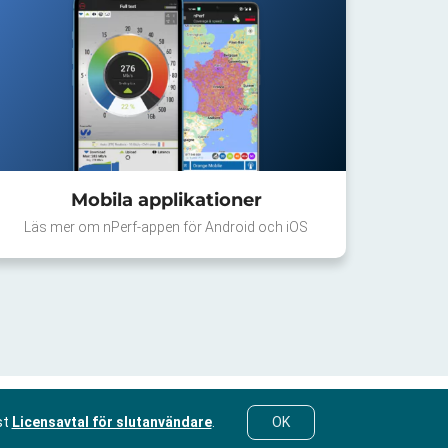
Mobila applikationer
Läs mer om nPerf-appen för Android och iOS
st
Licensavtal för slutanvändare
.
OK