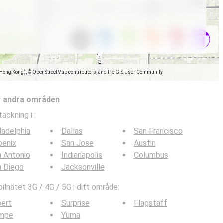
(Hong Kong), © OpenStreetMap contributors, and the GIS User Community
r andra områden
täckning i
:
ladelphia
Dallas
San Francisco
oenix
San Jose
Austin
 Antonio
Indianapolis
Columbus
n Diego
Jacksonville
lnätet 3G / 4G / 5G i ditt område:
bert
Surprise
Flagstaff
mpe
Yuma