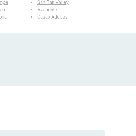
mpe
San Tan Valley
ion
Avondale
ria
Casas Adobes