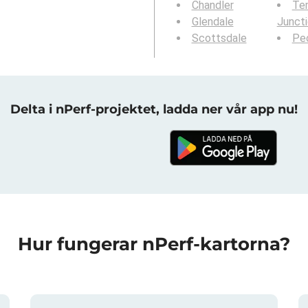
Chandler
Te
Glendale
Junct
Scottsdale
Peo
Delta i nPerf-projektet, ladda ner vår app nu!
Hur fungerar nPerf-kartorna?