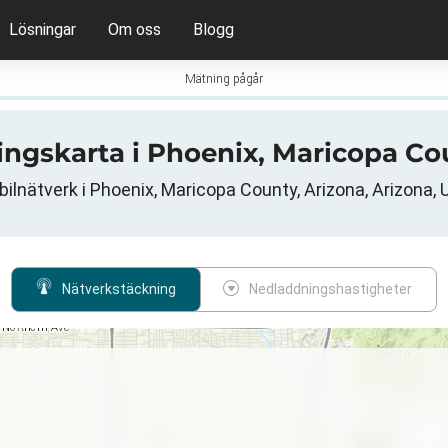
Lösningar
Om oss
Blogg
Mätning pågår
ningskarta i Phoenix, Maricopa Co
ilnätverk i Phoenix, Maricopa County, Arizona, Arizona,
Nätverkstäckning
Nedladdningshastigheter