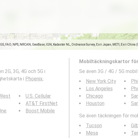
SGS, FAO, NPS, NRCAN, GeoBase, IGN, Kadaster NL, Ordnance Survey, Esri Japan, METI, Esri China 
Mobiltäckningskartor fö
n 2G, 3G, 4G och 5G i
Se även 3G / 4G / 5G mobil
ghetskarta i
Phoenix,
New York City
Phi
Los Angeles
Ph
 West
U.S. Cellular
Chicago
San
AT&T FirstNet
Houston
Sa
 One
Boost Mobile
Se även täckningen för mobi
Tucson
Gil
Mesa
Te