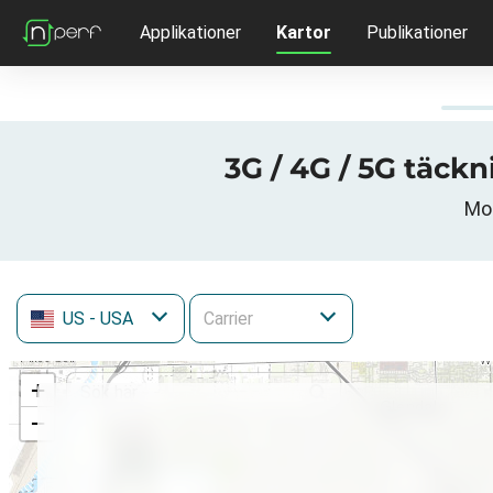
Applikationer
Kartor
Publikationer
3G / 4G / 5G täck
Mob
US
- USA
+
−