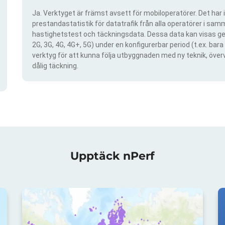
Ja. Verktyget är främst avsett för mobiloperatörer. Det har i
prestandastatistik för datatrafik från alla operatörer i samma
hastighetstest och täckningsdata. Dessa data kan visas gen
2G, 3G, 4G, 4G+, 5G) under en konfigurerbar period (t.ex. ba
verktyg för att kunna följa utbyggnaden med ny teknik, öve
dålig täckning.
Upptäck nPerf