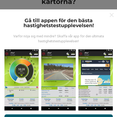
kartorna?
Gå till appen för den bästa
hastighetstestupplevelsen!
Varför nöja sig med mindre? Skaffa vår app för den ultimata
Var kommer datan ifrån?
hastighetstestupplevelsen!
Data samlas in från tester gjorda av våra användare
av nPerf-appen. Det här är tester som utförs under
verkliga förhållanden, direkt på fältet. Om du också vill
bidra, behöver du bara ladda ner nPerf-appen till din
smartphone.
Ju mer data det finns, desto mer
omfattande kommer kartorna att bli!
Genom att surfa på nPerf.com samtycker du till vår