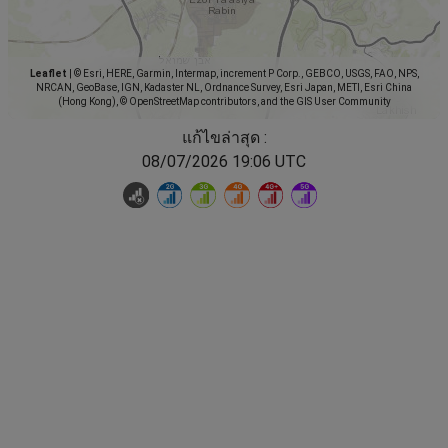
Leaflet
|
© Esri, HERE, Garmin, Intermap, increment P Corp., GEBCO, USGS, FAO, NPS,
NRCAN, GeoBase, IGN, Kadaster NL, Ordnance Survey, Esri Japan, METI, Esri China
(Hong Kong), © OpenStreetMap contributors, and the GIS User Community
แก้ไขล่าสุด :
08/07/2026 19:06 UTC