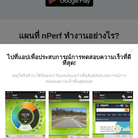
แผนที่ nPerf ทำงานอย่างไร?
ไปที่แอปเพื่อประสบการณ์การทดสอบความเร็วที่ดี
ที่สุด!
เหตุใดจึงชำระให้น้อยลง? รับแอปของเราเพื่อสัมผัสประสบการณ์การ
ข้อมูลมาจากไหน?
ทดสอบความเร็วขั้นสุดยอด!
ข้อมูลนี้ถูกรวบรวมจากการทดสอบที่ดำเนินการโดยผู้ใช้
งานแอพ nPerf เป็นการทดสอบที่ทำในสภาพการใช้งาน
จริง ในจุดที่ทดสอบ ถ้าคุณอยากมีส่วนร่วม เพียงคุณดาวน์
โหลดแอพ nPerf ลงในสมาร์ทโฟนของคุณ
ยิ่งได้ข้อมูล
มากขึ้นเท่าไหร่ แผนที่ที่ได้ก็ยิ่งสมบูรณ์มากขึ้น!