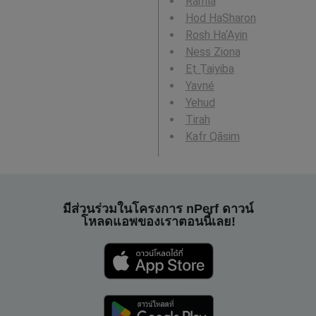
Ramla
Hod HaSharon
Rosh Ha‘Ayin
Ness Ziona
Eṭ Ṭaiyiba
Yavné
Yehud
Tirah
Kafr Qāsim
มีส่วนร่วมในโครงการ nPerf ดาวน์
โหลดแอพของเราตอนนี้เลย!