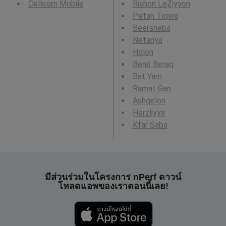
Cellcom Mobile
Rishon LeẔiyyon
Petaẖ Tiqwa
Beersheba
Netanya
H̱olon
Bené Beraq
Bat Yam
Ramat Gan
Ashqelon
Herzliyya
Kfar Saba
มีส่วนร่วมในโครงการ nPerf ดาวน์
โหลดแอพของเราตอนนี้เลย!