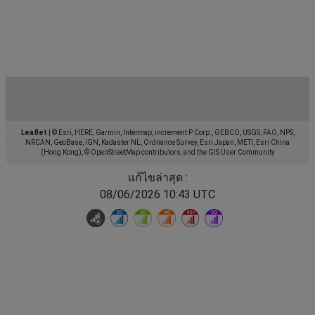
Leaflet
|
© Esri, HERE, Garmin, Intermap, increment P Corp., GEBCO, USGS, FAO, NPS,
NRCAN, GeoBase, IGN, Kadaster NL, Ordnance Survey, Esri Japan, METI, Esri China
(Hong Kong), © OpenStreetMap contributors, and the GIS User Community
แก้ไขล่าสุด :
08/06/2026 10:43 UTC