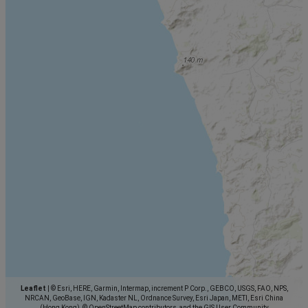
Leaflet
|
© Esri, HERE, Garmin, Intermap, increment P Corp., GEBCO, USGS, FAO, NPS,
NRCAN, GeoBase, IGN, Kadaster NL, Ordnance Survey, Esri Japan, METI, Esri China
(Hong Kong), © OpenStreetMap contributors, and the GIS User Community