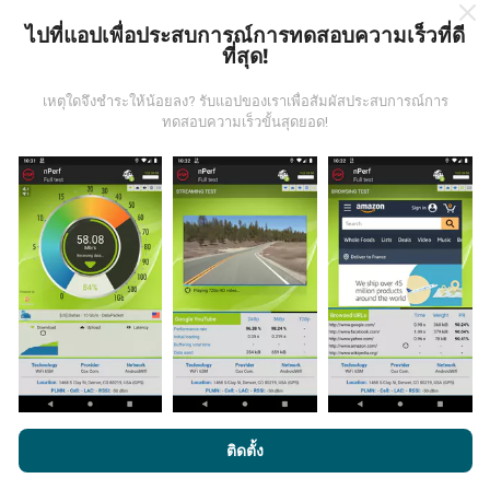
ไปที่แอปเพื่อประสบการณ์การทดสอบความเร็วที่ดี
ที่สุด!
ข้อมูลมาจากไหน?
เหตุใดจึงชำระให้น้อยลง? รับแอปของเราเพื่อสัมผัสประสบการณ์การ
ข้อมูลนี้ถูกรวบรวมจากการทดสอบที่ดำเนินการโดยผู้ใช้
ทดสอบความเร็วขั้นสุดยอด!
งานแอพ nPerf เป็นการทดสอบที่ทำในสภาพการใช้งาน
จริง ในจุดที่ทดสอบ ถ้าคุณอยากมีส่วนร่วม เพียงคุณดาวน์
โหลดแอพ nPerf ลงในสมาร์ทโฟนของคุณ
ยิ่งได้ข้อมูล
มากขึ้นเท่าไหร่ แผนที่ที่ได้ก็ยิ่งสมบูรณ์มากขึ้น!
มีการปรับปรุงอย่างไร?
แผนที่แสดงความครอบคลุมมีปรับปรุงข้อมูลโดยบอททุกๆ
โดยการเรียกดู nPerf.com คุณยอมรับ
นโยบายความเป็นส่วนตัว และ
ติดตั้ง
ชั่วโมง แผนที่ความเร็ว
ปรับปรุงข้อมูลทุกๆ15นาที
ข้อมูล
การใช้คุกกี้
และ
ข้อตกลงในการใช้งาน
สำหรับผู้ใช้การทดสอบ nPerf
แสดงอยู่เป็นเวลาสองปี หลังจากสองปี ข้อมูลที่เก่าที่สุดจะ