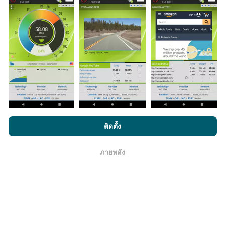
มีการปรับปรุงอย่างไร?
แผนที่แสดงความครอบคลุมมีปรับปรุงข้อมูลโดยบอททุกๆ
ชั่วโมง แผนที่ความเร็ว
ปรับปรุงข้อมูลทุกๆ15นาที
ข้อมูล
แสดงอยู่เป็นเวลาสองปี หลังจากสองปี ข้อมูลที่เก่าที่สุดจะ
ถูกลบออกไปจากแผนที่เดือนละครั้ง
โดยการเรียกดู nPerf.com คุณยอมรับ
นโยบายความเป็นส่วนตัว และ
ติดตั้ง
การใช้คุกกี้
และ
ข้อตกลงในการใช้งาน
สำหรับผู้ใช้การทดสอบ nPerf
ข้อมูลมีความน่าเชื่อถือ และถูกต้องแค่ไหน?
ภายหลัง
โอเค
การทดสอบจะดำเนินการในอุปกรณ์ของผู้ใช้ ความแม่นยำ
ของพิกัดภูมิศาสตร์ขึ้นอยู่กับคุณภาพการรับสัญญาณ GPS
ในขณะที่ทำการทดสอบ สำหรับข้อมูลความครอบคลุม เรา
จะผลการทดสอบที่มีความแม่นยำของพิกัดภูมิศาสตร์
คลาด
เคลื่อนไม่เกิน 50 เมตร
สำหรับผลการทดสอบดาวน์โหลด