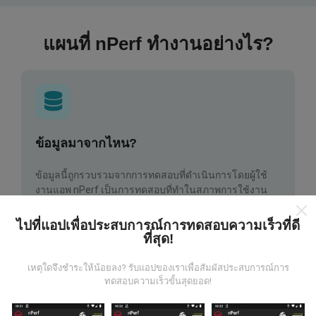
แผนที่ nPerf ทำงานอย่างไร?
ข้อมูลมาจากไหน?
ข้อมูลนี้ถูกรวบรวมจากการทดสอบที่ดำเนินการโดยผู้ใช้
งานแอพ nPerf เป็นการทดสอบที่ทำในสภาพการใช้งาน
จริง ในจุดที่ทดสอบ ถ้าคุณอยากมีส่วนร่วม เพียงคุณดาวน์
โหลดแอพ nPerf ลงในสมาร์ทโฟนของคุณ
ยิ่งได้ข้อมูล
ไปที่แอปเพื่อประสบการณ์การทดสอบความเร็วที่ดี
มากขึ้นเท่าไหร่ แผนที่ที่ได้ก็ยิ่งสมบูรณ์มากขึ้น!
ที่สุด!
เหตุใดจึงชำระให้น้อยลง? รับแอปของเราเพื่อสัมผัสประสบการณ์การ
ทดสอบความเร็วขั้นสุดยอด!