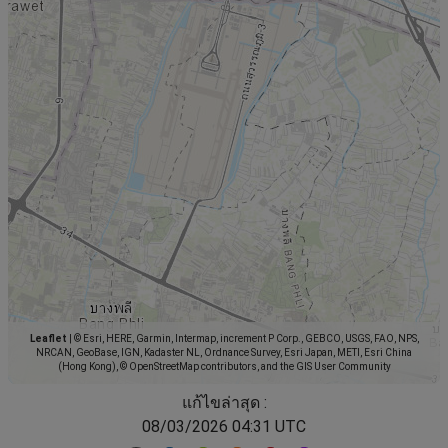
Leaflet
|
© Esri, HERE, Garmin, Intermap, increment P Corp., GEBCO, USGS, FAO, NPS,
NRCAN, GeoBase, IGN, Kadaster NL, Ordnance Survey, Esri Japan, METI, Esri China
(Hong Kong), © OpenStreetMap contributors, and the GIS User Community
แก้ไขล่าสุด :
08/03/2026 04:31 UTC