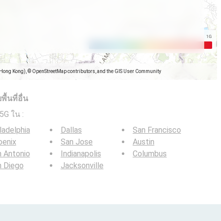
(Hong Kong), © OpenStreetMap contributors, and the GIS User Community
้นที่อื่น
/ 5G ใน
:
ladelphia
Dallas
San Francisco
oenix
San Jose
Austin
 Antonio
Indianapolis
Columbus
n Diego
Jacksonville