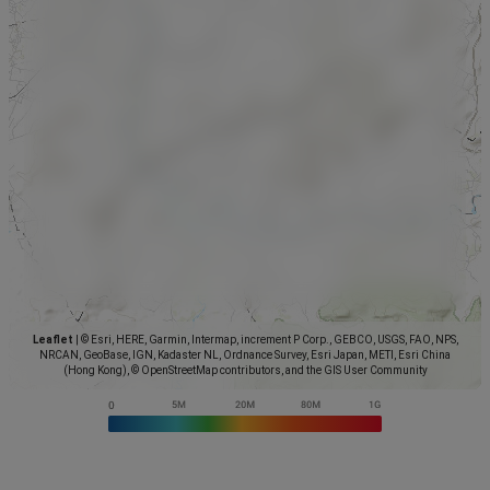
Leaflet
|
© Esri, HERE, Garmin, Intermap, increment P Corp., GEBCO, USGS, FAO, NPS,
NRCAN, GeoBase, IGN, Kadaster NL, Ordnance Survey, Esri Japan, METI, Esri China
(Hong Kong), © OpenStreetMap contributors, and the GIS User Community