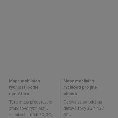
Mapa mobilních
Mapy mobilních
rychlostí podle
rychlostí pro jiné
operátora
oblasti
Tato mapa představuje
Podívejte se také na
přenosové rychlosti v
datové toky 3G / 4G /
mobilních sítích 2G, 3G,
5G v
: