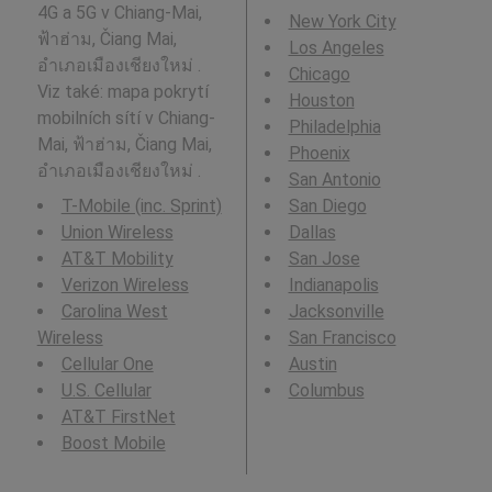
4G a 5G v Chiang-Mai,
New York City
ฟ้าฮ่าม, Čiang Mai,
Los Angeles
อำเภอเมืองเชียงใหม่ .
Chicago
Viz také: mapa pokrytí
Houston
mobilních sítí v Chiang-
Philadelphia
Mai, ฟ้าฮ่าม, Čiang Mai,
Phoenix
อำเภอเมืองเชียงใหม่ .
San Antonio
T-Mobile (inc. Sprint)
San Diego
Union Wireless
Dallas
AT&T Mobility
San Jose
Verizon Wireless
Indianapolis
Carolina West
Jacksonville
Wireless
San Francisco
Cellular One
Austin
U.S. Cellular
Columbus
AT&T FirstNet
Boost Mobile