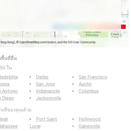
(Hong Kong), © OpenStreetMap contributors, and the GIS User Community
้นที่อื่น
/ 5G ใน
:
ladelphia
Dallas
San Francisco
oenix
San Jose
Austin
 Antonio
Indianapolis
Columbus
n Diego
Jacksonville
ื้นที่ของคุณด้วย:
leah
Port Saint
Hollywood
lahassee
Lucie
Gainesville