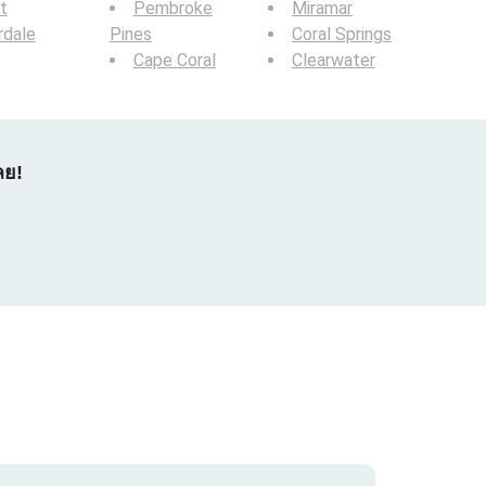
t
Pembroke
Miramar
rdale
Pines
Coral Springs
Cape Coral
Clearwater
ลย!