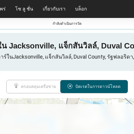
พร่
โซ ลู ชั่น
เกี่ยวกับเรา
บล็อก
กําลังดําเนินการวัด
น Jacksonville, แจ็กสันวิลล์, Duval C
าร์ในJacksonville, แจ็กสันวิลล์, Duval County, รัฐฟลอริดา,
ครอบคลุมเครือข่าย
บิตเรตในการดาวน์โหลด