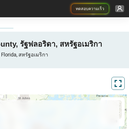
ทดสอบความเร็ว
ounty, รัฐฟลอริดา, สหรัฐอเมริกา
 Florida, สหรัฐอเมริกา
ArcGIS