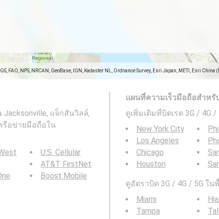
SGS, FAO, NPS, NRCAN, GeoBase, IGN, Kadaster NL, Ordnance Survey, Esri Japan, METI, Esri China 
แผนที่ความเร็วมือถือสำหรับพื
Jacksonville, แจ็กสันวิลล์,
ดูเพิ่มเติมที่บิตเรต 3G / 4G 
เครือข่ายมือถือใน
New York City
Phi
Los Angeles
Ph
 West
U.S. Cellular
Chicago
San
AT&T FirstNet
Houston
Sa
 One
Boost Mobile
ดูอัตราบิต 3G / 4G / 5G ในพ
Miami
Hia
Tampa
Tal