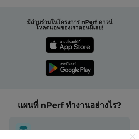
มีส่วนร่วมในโครงการ nPerf ดาวน์
โหลดแอพของเราตอนนี้เลย!
แผนที่ nPerf ทำงานอย่างไร?