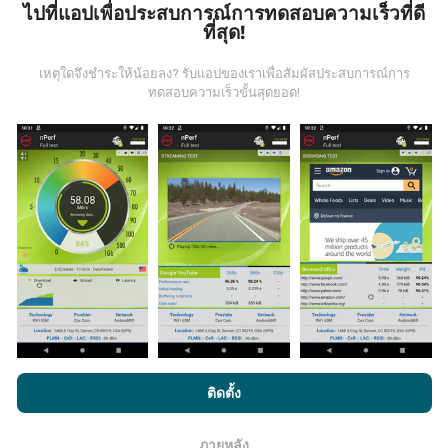
ไปที่แอปเพื่อประสบการณ์การทดสอบความเร็วที่ดี
ข้อมูลมาจากไหน?
ที่สุด!
เหตุใดจึงชำระให้น้อยลง? รับแอปของเราเพื่อสัมผัสประสบการณ์การ
ข้อมูลนี้ถูกรวบรวมจากการทดสอบที่ดำเนินการโดยผู้ใช้
ทดสอบความเร็วขั้นสุดยอด!
งานแอพ nPerf เป็นการทดสอบที่ทำในสภาพการใช้งาน
จริง ในจุดที่ทดสอบ ถ้าคุณอยากมีส่วนร่วม เพียงคุณดาวน์
โหลดแอพ nPerf ลงในสมาร์ทโฟนของคุณ
ยิ่งได้ข้อมูล
มากขึ้นเท่าไหร่ แผนที่ที่ได้ก็ยิ่งสมบูรณ์มากขึ้น!
มีการปรับปรุงอย่างไร?
แผนที่แสดงความครอบคลุมมีปรับปรุงข้อมูลโดยบอททุกๆ
ชั่วโมง แผนที่ความเร็ว
ปรับปรุงข้อมูลทุกๆ15นาที
ข้อมูล
โดยการเรียกดู nPerf.com คุณยอมรับ
นโยบายความเป็นส่วนตัว และ
ติดตั้ง
แสดงอยู่เป็นเวลาสองปี หลังจากสองปี ข้อมูลที่เก่าที่สุดจะ
การใช้คุกกี้
และ
ข้อตกลงในการใช้งาน
สำหรับผู้ใช้การทดสอบ nPerf
ถูกลบออกไปจากแผนที่เดือนละครั้ง
ภายหลัง