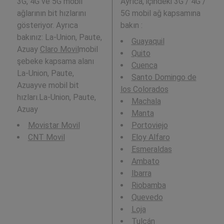
3G, 4G ve 5G mobil
Ayrıca,
içindeki 3G / 4G /
ağlarının bit hızlarını
5G mobil ağ kapsamına
gösteriyor. Ayrıca
bakın :
bakınız: La-Union, Paute,
Guayaquil
Azuay
Claro Movil
mobil
Quito
şebeke kapsama alanı
Cuenca
La-Union, Paute,
Santo Domingo de
Azuayve mobil bit
los Colorados
hızları.La-Union, Paute,
Machala
Azuay
Manta
Movistar Movil
Portoviejo
CNT Movil
Eloy Alfaro
Esmeraldas
Ambato
Ibarra
Riobamba
Quevedo
Loja
Tulcán