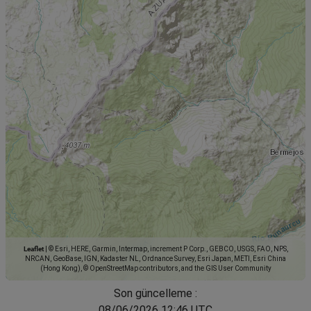
Leaflet
|
© Esri, HERE, Garmin, Intermap, increment P Corp., GEBCO, USGS, FAO, NPS,
NRCAN, GeoBase, IGN, Kadaster NL, Ordnance Survey, Esri Japan, METI, Esri China
(Hong Kong), © OpenStreetMap contributors, and the GIS User Community
Son güncelleme :
08/06/2026 12:46 UTC