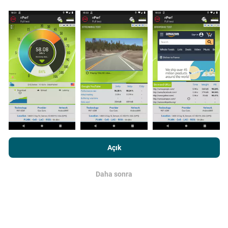
Güncellemeler nasıl yapılır?
Ağ kapsama haritaları her saat bir yapay zeka
tarafından otomatik olarak güncellenir. Hız haritaları
her 15 dakikada bir güncellenir
. Veriler iki yıl boyunca
görüntülenir. İki yıl sonra, en eski veriler ayda bir kez
haritalardan kaldırılır.
nPerf.com'a girme işlemini gerçekleştirerek,
Gizlilik ve Çerezler
Kullanım Politikası
Son Kullanıcı Lisans Sözleşmesi
onaylamış
Açık
sayılırsınız .
Daha sonra
Tamam
Ne kadar güvenilir ve doğru?
Testler, kullanıcıların cihazlarında gerçekleştirilir.