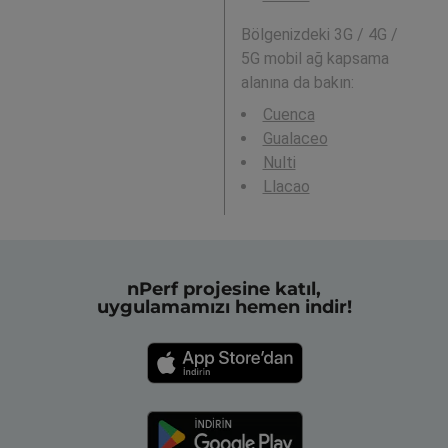
Bölgenizdeki 3G / 4G /
5G mobil ağ kapsama
alanına da bakın:
Cuenca
Gualaceo
Nulti
Llacao
nPerf projesine katıl,
uygulamamızı hemen indir!