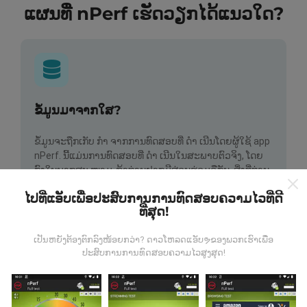
ແຜນທີ່ nPerf ເຮັດວຽກໄດ້ແນວໃດ?
ຂໍ້ມູນມາຈາກໃສ?
ຂໍ້ມູນຈະຖືກເກັບ ກຳ ຈາກການທົດສອບທີ່ ດຳ ເນີນໂດຍຜູ້ໃຊ້ app
nPerf. ນີ້ແມ່ນການທົດສອບທີ່ ດຳ ເນີນໃນສະພາບຕົວຈິງ, ໂດຍ
ກົງໃນພາກສະ ໜາມ. ຖ້າທ່ານຢາກມີສ່ວນຮ່ວມຄືກັນ, ສິ່ງທີ່ທ່ານ
ຕ້ອງເຮັດຄືການດາວໂຫລດແອັບ app nPerf ລົງໃນໂທລະສັບ
ໄປທີ່ແອັບເພື່ອປະສົບການການທົດສອບຄວາມໄວທີ່ດີ
ສະຫຼາດຂອງທ່ານ.
ຍິ່ງມີຂໍ້ມູນຫຼາຍເທົ່າໃດ, ຍິ່ງຈະມີແຜນທີ່ທີ່
ທີ່ສຸດ!
ຄົບຖ້ວນເທົ່າໃດ!
ເປັນຫຍັງຕ້ອງຕົກລົງໜ້ອຍກວ່າ? ດາວໂຫລດແອັບຯຂອງພວກເຮົາເພື່ອ
ປະສົບການການທົດສອບຄວາມໄວສູງສຸດ!