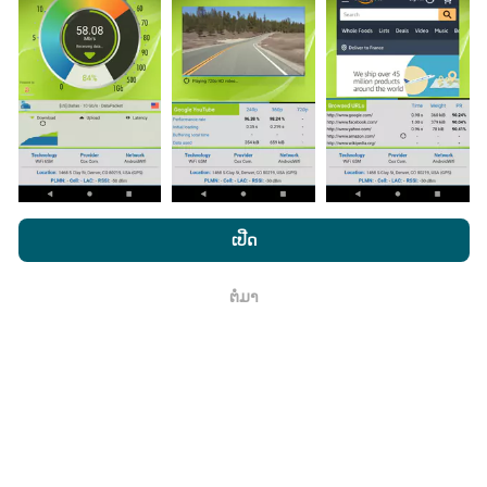
ມີການປັບປຸງແນວໃດ?
ແຜນທີ່ການຄຸ້ມຄອງເຄືອຂ່າຍຖືກອັບເດດໂດຍອັດຕະໂນມັດໂດຍ
bot ທຸກໆຊົ່ວໂມງ. ແຜນທີ່ຄວາມໄວແມ່ນ
ຖືກປັບປຸງທຸກໆ 15 ນາທີ
. ຂໍ້ມູນຖືກສະແດງເປັນເວລາສອງປີ. ຫຼັງຈາກສອງປີ, ຂໍ້ມູນເກົ່າແກ່
ທີ່ສຸດກໍ່ຖືກລຶບອອກຈາກແຜນທີ່ ໜຶ່ງ ຄັ້ງຕໍ່ເດືອນ.
ໂດຍການເຂົ້າເບິ່ງເວັບໄຊທ໌ nPerf.com, ທ່ານຍິນຍອມໃຫ້ພວກເຮົາ
ນະໂຍບາຍຄວາມເປັນສ່ວນຕົວແລະການໃຊ້ຄຸກກີ
ພ້ອມທັງການທົດສອບ
ເປີດ
nPerf ຂອງພວກເຮົາ
ສັນຍາອະນຸຍາດຜູ້ໃຊ້ສຸດທ້າຍ
.
ຕໍ່ມາ
ມັນມີຄວາມ ໜ້າ ເຊື່ອຖືແລະຖືກຕ້ອງແນວໃດ?
ຕົກ​ລົງ
ການທົດສອບແມ່ນ ດຳ ເນີນຢູ່ໃນອຸປະກອນຂອງຜູ້ໃຊ້. ຄວາມ
ແນ່ນອນດ້ານພູມສາດແມ່ນຂື້ນກັບຄຸນນະພາບການຮັບຂອງ
ສັນຍານ GPS ໃນເວລາທີ່ທົດສອບ. ສຳ ລັບຂໍ້ມູນການຄຸ້ມຄອງ,
ພວກເຮົາພຽງແຕ່ເກັບຮັກສາການສອບເສັງທີ່ມີຄວາມລະອຽດ
ສູງສຸດຂອງພູມສັນຖານ
ຄວາມແມ່ນ ຍຳ 50 ແມັດ
. ສຳ ລັບ
ອັດຕາການດາວໂຫລດ, ລະດັບຄວາມໄວນີ້ສູງເຖິງ 200 ແມັດ.