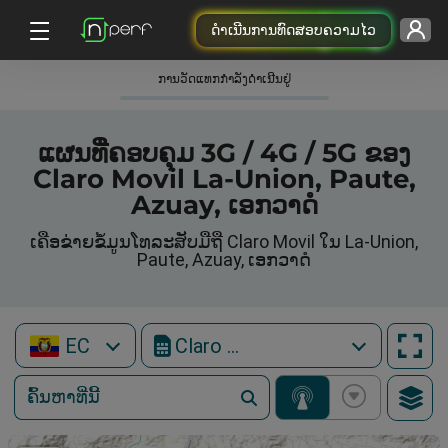
ດຳເນີນການທົດສອບຄວາມໄວ
ການວັດແທກກໍາລັງດໍາເນີນຢູ່
ແຜນທີ່ຄອບຄຸມ 3G / 4G / 5G ຂອງ
Claro Movil La-Union, Paute,
Azuay, ເອກວາດໍ
ເຄືອຂ່າຍຂໍ້ມູນໂທລະສັບມືຖື Claro Movil ໃນ La-Union,
Paute, Azuay, ເອກວາດໍ
EC
Claro Movil