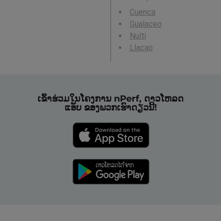
Cuenca
Gualaceo
Nulti
Llacao
ເຂົ້າຮ່ວມໃນໂຄງການ nPerf, ດາວໂຫລດ
ແອັບ ຂອງພວກເຮົາດຽວນີ້!