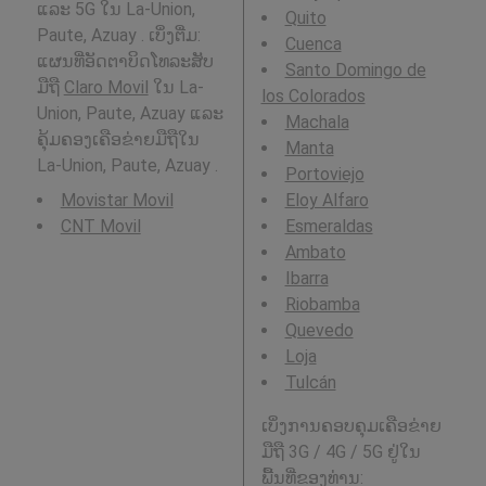
ແລະ 5G ໃນ La-Union,
Quito
Paute, Azuay . ເບິ່ງຕື່ມ:
Cuenca
ແຜນທີ່ອັດຕາບິດໂທລະສັບ
Santo Domingo de
ມືຖື
Claro Movil
ໃນ La-
los Colorados
Union, Paute, Azuay ແລະ
Machala
ຄຸ້ມຄອງເຄືອຂ່າຍມືຖືໃນ
Manta
La-Union, Paute, Azuay .
Portoviejo
Movistar Movil
Eloy Alfaro
CNT Movil
Esmeraldas
Ambato
Ibarra
Riobamba
Quevedo
Loja
Tulcán
ເບິ່ງການຄອບຄຸມເຄືອຂ່າຍ
ມືຖື 3G / 4G / 5G ຢູ່ໃນ
ພື້ນທີ່ຂອງທ່ານ: