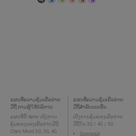
ແຜນທີ່ຄວາມຄຸ້ມເຄືອຂ່າຍ
ແຜນທີ່ຄວາມຄຸ້ມເຄືອຂ່າຍ
ມືຖື ຕາມຜູ້ໃຫ້ບໍລິການ
ມືຖືສໍາລັບເຂດອື່ນ
ແຜນທີ່ນີ້ ໝາຍ ເຖິງການ
ເບິ່ງການຄຸ້ມຄອງເຄືອຂ່າຍ
ຄຸ້ມຄອງຂອງເຄືອຂ່າຍມືຖື
ມືຖືໃນ 3G / 4G / 5G
:
Claro Movil 2G, 3G, 4G
Guayaquil