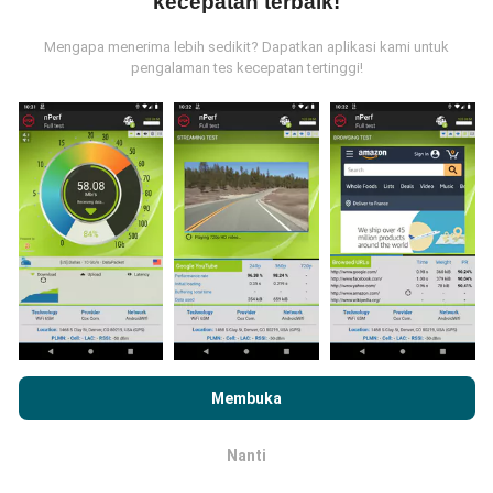
kecepatan terbaik!
Mengapa menerima lebih sedikit? Dapatkan aplikasi kami untuk
pengalaman tes kecepatan tertinggi!
Bagaimana pembaruan dibuat?
Peta jangkauan jaringan secara otomatis diperbarui
oleh bot setiap jam. Peta kecepatan
diperbarui
setiap 15 menit
. Data ditampilkan selama dua tahun.
Setelah dua tahun, data paling lama akan dihapus dari
peta sebulan sekali.
Dengan menjelajahi nPerf.com, Anda menyetujui
Kebijakan
Penggunaan Privasi dan Cookie
kami serta uji nPerf kami
Membuka
Perjanjian Lisensi Pengguna
.
Nanti
OK
Seberapa handal dan akuratnya hal ini?