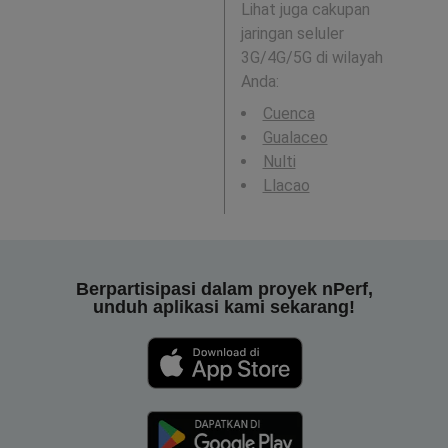
Lihat juga cakupan
jaringan seluler
3G/4G/5G di wilayah
Anda:
Cuenca
Gualaceo
Nulti
Llacao
Berpartisipasi dalam proyek nPerf,
unduh aplikasi kami sekarang!