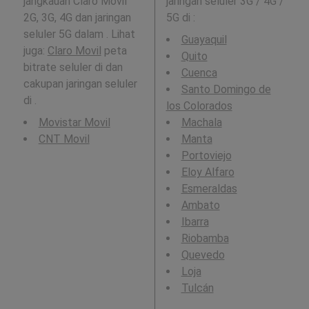
jangkauan Claro Movil
jaringan seluler 3G / 4G /
2G, 3G, 4G dan jaringan
5G di
:
seluler 5G dalam . Lihat
Guayaquil
juga:
Claro Movil
peta
Quito
bitrate seluler di dan
Cuenca
cakupan jaringan seluler
Santo Domingo de
di .
los Colorados
Movistar Movil
Machala
CNT Movil
Manta
Portoviejo
Eloy Alfaro
Esmeraldas
Ambato
Ibarra
Riobamba
Quevedo
Loja
Tulcán