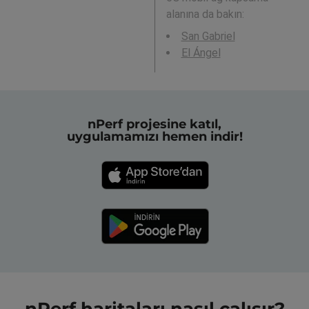
alanına da bakın:
San Gabriel
El Ángel
nPerf projesine katıl,
uygulamamızı hemen indir!
nPerf haritaları nasıl çalışır?