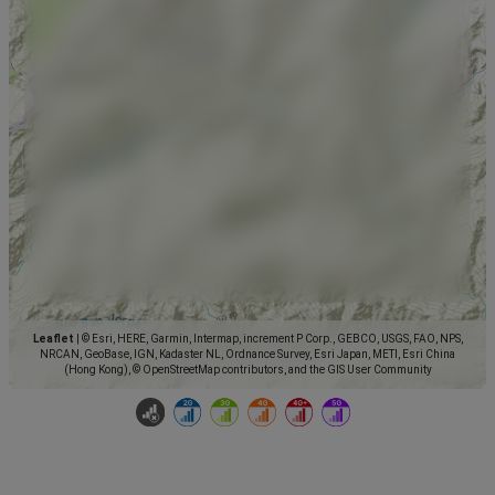
Leaflet
|
© Esri, HERE, Garmin, Intermap, increment P Corp., GEBCO, USGS, FAO, NPS,
NRCAN, GeoBase, IGN, Kadaster NL, Ordnance Survey, Esri Japan, METI, Esri China
(Hong Kong), © OpenStreetMap contributors, and the GIS User Community