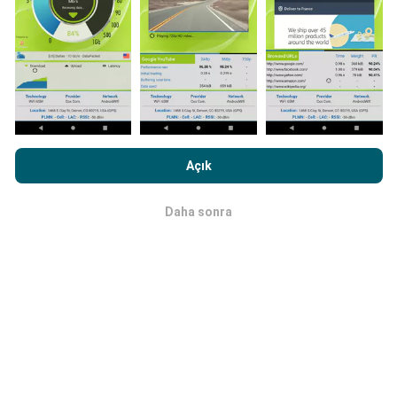
Ağ kapsama haritaları her saat bir yapay zeka
tarafından otomatik olarak güncellenir. Hız haritaları
her 15 dakikada bir güncellenir
. Veriler iki yıl boyunca
görüntülenir. İki yıl sonra, en eski veriler ayda bir kez
haritalardan kaldırılır.
nPerf.com'a girme işlemini gerçekleştirerek,
Gizlilik ve Çerezler
Kullanım Politikası
Son Kullanıcı Lisans Sözleşmesi
onaylamış
Açık
sayılırsınız .
Daha sonra
Tamam
Ne kadar güvenilir ve doğru?
Testler, kullanıcıların cihazlarında gerçekleştirilir.
Coğrafi konum hassasiyeti, test sırasındaki GPS
sinyalinin alım kalitesine bağlıdır. Kapsam verileri için,
yalnızca
50 metrelik kesinliğe
sahip maksimum
coğrafi konumdaki testleri tutarız. İndirme bitleri için
bu eşik 200 metreye kadar çıkar.