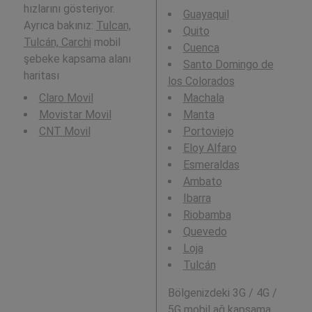
hızlarını gösteriyor.
Guayaquil
Ayrıca bakınız:
Tulcan,
Quito
Tulcán, Carchi
mobil
Cuenca
şebeke kapsama alanı
Santo Domingo de
haritası
los Colorados
Claro Movil
Machala
Movistar Movil
Manta
CNT Movil
Portoviejo
Eloy Alfaro
Esmeraldas
Ambato
Ibarra
Riobamba
Quevedo
Loja
Tulcán
Bölgenizdeki 3G / 4G /
5G mobil ağ kapsama