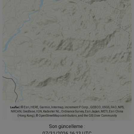
Leaflet
|
© Esri, HERE, Garmin, Intermap, increment P Corp., GEBCO, USGS, FAO, NPS,
NRCAN, GeoBase, IGN, Kadaster NL, Ordnance Survey, Esri Japan, METI, Esri China
(Hong Kong), © OpenStreetMap contributors, and the GIS User Community
Son güncelleme :
07/31/2026 16:13 UTC