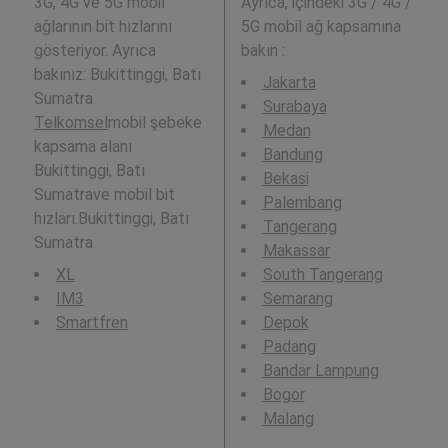
3G, 4G ve 5G mobil
Ayrıca,
içindeki 3G / 4G /
ağlarının bit hızlarını
5G mobil ağ kapsamına
gösteriyor. Ayrıca
bakın :
bakınız: Bukittinggi, Batı
Jakarta
Sumatra
Surabaya
Telkomsel
mobil şebeke
Medan
kapsama alanı
Bandung
Bukittinggi, Batı
Bekasi
Sumatrave mobil bit
Palembang
hızları.Bukittinggi, Batı
Tangerang
Sumatra
Makassar
XL
South Tangerang
IM3
Semarang
Smartfren
Depok
Padang
Bandar Lampung
Bogor
Malang