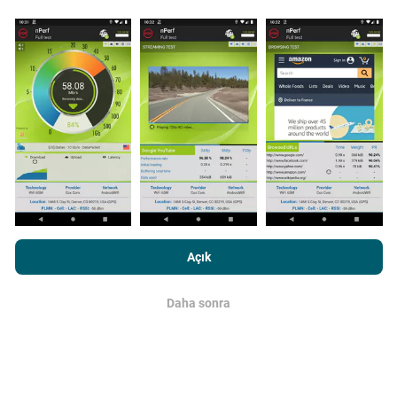
Güncellemeler nasıl yapılır?
Ağ kapsama haritaları her saat bir yapay zeka
tarafından otomatik olarak güncellenir. Hız haritaları
her 15 dakikada bir güncellenir
. Veriler iki yıl boyunca
görüntülenir. İki yıl sonra, en eski veriler ayda bir kez
haritalardan kaldırılır.
nPerf.com'a girme işlemini gerçekleştirerek,
Gizlilik ve Çerezler
Kullanım Politikası
Son Kullanıcı Lisans Sözleşmesi
onaylamış
Açık
sayılırsınız .
Daha sonra
Tamam
Ne kadar güvenilir ve doğru?
Testler, kullanıcıların cihazlarında gerçekleştirilir.