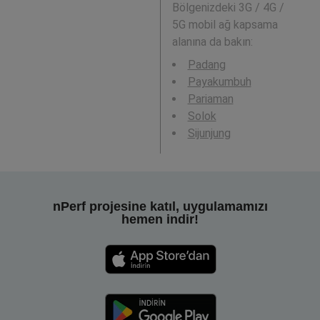
Bölgenizdeki 3G / 4G /
5G mobil ağ kapsama
alanına da bakın:
Padang
Payakumbuh
Pariaman
Solok
Sijunjung
nPerf projesine katıl, uygulamamızı
hemen indir!