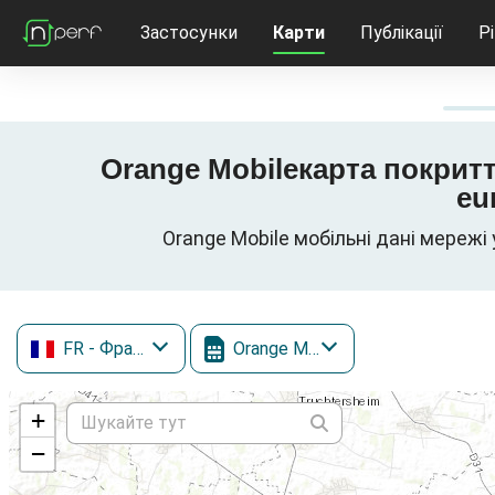
Застосунки
Карти
Публікації
Р
Orange Mobileкарта покриття
eu
Orange Mobile мобільні дані мережі 
FR
- Франція
Orange Mobile
+
−