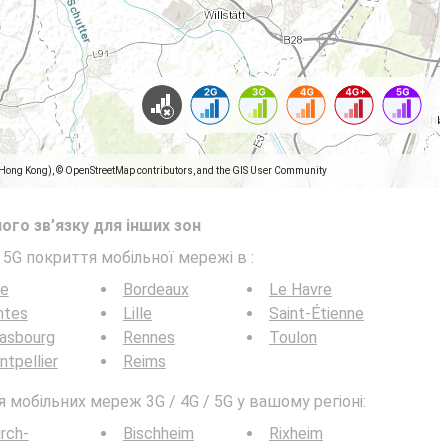
(Hong Kong), © OpenStreetMap contributors, and the GIS User Community
ого зв’язку для інших зон
/ 5G покриття мобільної мережі в
:
ce
Bordeaux
Le Havre
ntes
Lille
Saint-Étienne
rasbourg
Rennes
Toulon
tpellier
Reims
мобільних мереж 3G / 4G / 5G у вашому регіоні:
irch-
Bischheim
Rixheim