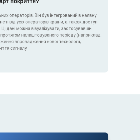
карт покриття?
них операторів. Він був інтегрований в наявну
еті від усіх операторів країни, а також доступ
 Ці дані можна візуалізувати, застосувавши
5G) протягом налаштовуваного періоду (наприклад,
теження впровадження нової технології,
иття сигналу.