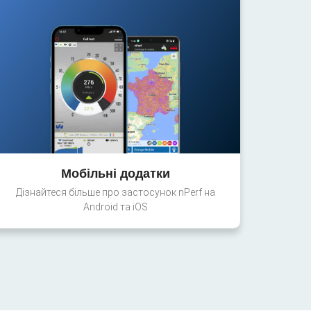
Мобільні додатки
Дізнайтеся більше про застосунок nPerf на
Android та iOS