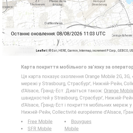
Останнє оновлення:
08/08/2026 11:03 UTC
Leaflet
|
© Esri, HERE, Garmin, Intermap, increment P Corp., GEBCO, U
Карта покриття мобільного зв’язку за операто
Ця карта показує охоплення Orange Mobile 2G, 3G, 
мережі у Strasbourg, Страсбурґ, Нижній-Рейн, Coll
d'Alsace, Ґранд-Ест. Дивіться також:
Orange Mobil
швидкостей у Strasbourg, Страсбурґ, Нижній-Рейн,
d'Alsace, Ґранд-Ест і покриття мобільних мереж у 
Нижній-Рейн, Collectivité européenne d'Alsace, Ґра
Free Mobile
Bouygues
SFR Mobile
Mobile