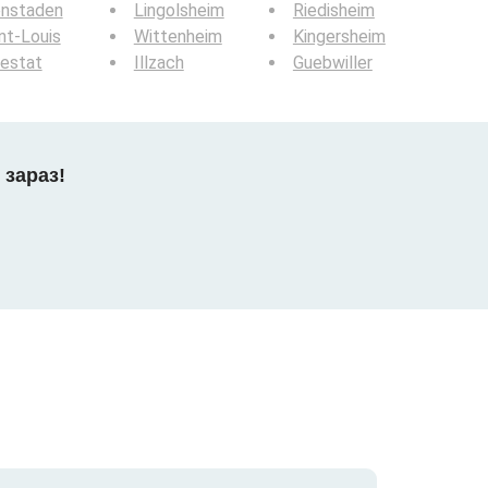
enstaden
Lingolsheim
Riedisheim
nt-Louis
Wittenheim
Kingersheim
estat
Illzach
Guebwiller
 зараз!