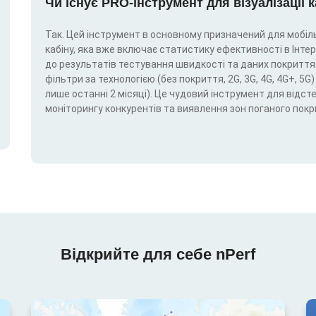
Чи існує PRO-інструмент для візуалізації 
Так. Цей інструмент в основному призначений для мобіль
кабіну, яка вже включає статистику ефективності в Інтерн
до результатів тестування швидкості та даних покриття.
фільтри за технологією (без покриття, 2G, 3G, 4G, 4G+, 
лише останні 2 місяці). Це чудовий інструмент для відс
моніторингу конкурентів та виявлення зон поганого покр
Відкрийте для себе nPerf