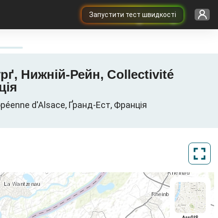
Запустити тест швидкості
ґ, Нижній-Рейн, Collectivité
ція
opéenne d'Alsace, Ґранд-Ест, Франція
ArcGIS