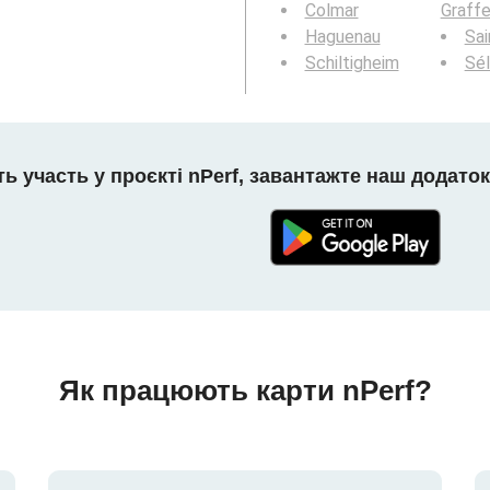
Colmar
Graff
Haguenau
Sai
Schiltigheim
Sél
ть участь у проєкті nPerf, завантажте наш додаток
Як працюють карти nPerf?