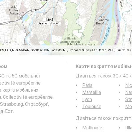
SGS, FAO, NPS, NRCAN, GeoBase, IGN, Kadaster NL, Ordnance Survey, Esri Japan, METI, Esri China 
ром
Карти покриття мобільн
4G та 5G мобільної
Дивіться також 3G / 4G 
ectivité européenne
Paris
Ni
e
карта мобільних
Marseille
Na
 Collectivité européenne
Lyon
St
Strasbourg, Страсбурґ,
Toulouse
Mon
нд-Ест.
Дивіться також покриття 
Mulhouse
Illk