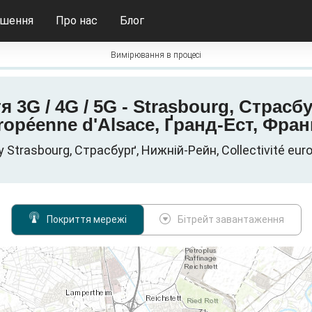
ішення
Про нас
Блог
Вимірювання в процесі
 3G / 4G / 5G - Strasbourg, Страсбур
ropéenne d'Alsace, Ґранд-Ест, Фран
у Strasbourg, Страсбурґ, Нижній-Рейн, Collectivité eur
Покриття мережі
Бітрейт завантаження