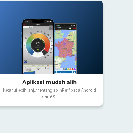
Aplikasi mudah alih
Ketahui lebih lanjut tentang apl nPerf pada Android
dan iOS