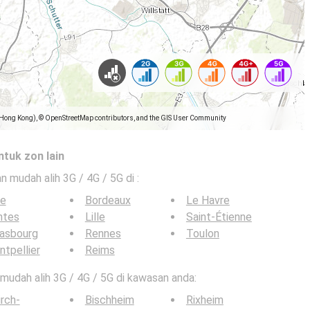
(Hong Kong), © OpenStreetMap contributors, and the GIS User Community
ntuk zon lain
an mudah alih 3G / 4G / 5G di
:
ce
Bordeaux
Le Havre
ntes
Lille
Saint-Étienne
rasbourg
Rennes
Toulon
tpellier
Reims
n mudah alih 3G / 4G / 5G di kawasan anda:
irch-
Bischheim
Rixheim