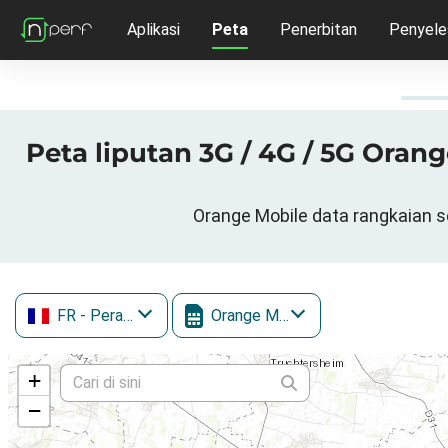
Aplikasi
Peta
Penerbitan
Penyele
Peta liputan 3G / 4G / 5G Orang
Orange Mobile data rangkaian se
FR
- Perancis
Orange Mobile
+
−