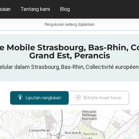
saian
Tentang kami
Blog
Pengukuran sedang dijalankan
e Mobile Strasbourg, Bas-Rhin, C
Grand Est, Perancis
lular dalam Strasbourg, Bas-Rhin, Collectivité européen
Liputan rangkaian
Bitrate muat turun