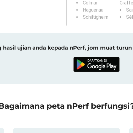
Colmar
Graff
Haguenau
Sai
Schiltigheim
Sél
asil ujian anda kepada nPerf, jom muat turun 
Bagaimana peta nPerf berfungsi