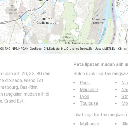
SGS, FAO, NPS, NRCAN, GeoBase, IGN, Kadaster NL, Ordnance Survey, Esri Japan, METI, Esri China 
Peta liputan mudah alih u
mudah alih 2G, 3G, 4G dan
Boleh rujuk Liputan rangkai
e d'Alsace, Grand Est .
Paris
Ni
trasbourg, Bas-Rhin,
Marseille
Na
n rangkaian mudah alih di
Lyon
St
, Grand Est .
Toulouse
Mon
Lihat juga liputan rangkaia
Mulhouse
Illk