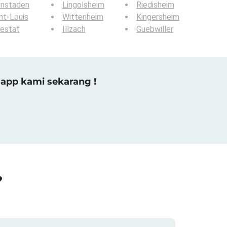
enstaden
Lingolsheim
Riedisheim
nt-Louis
Wittenheim
Kingersheim
estat
Illzach
Guebwiller
app kami sekarang !
?