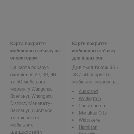
Карта покриття
Карти покриття
мобільного зв’язку за
мобільного зв’язку
оператором
для інших зон
Ця карта показує
Дивіться також 3G /
охоплення 2G, 3G, 4G
4G / 5G покриття
та 5G мобільної
мобільної мережі в
:
мережі у Wanganui,
Auckland
Ванґануї, Whanganui
Wellington
District, Манавату-
Christchurch
Ванґануї. Дивіться
Manukau City
також: карта
Waitakere
мобільних
Hamilton
швидкостей у