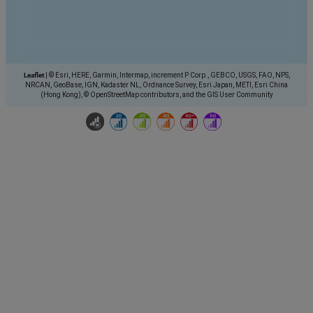
Leaflet
|
© Esri, HERE, Garmin, Intermap, increment P Corp., GEBCO, USGS, FAO, NPS,
NRCAN, GeoBase, IGN, Kadaster NL, Ordnance Survey, Esri Japan, METI, Esri China
(Hong Kong), © OpenStreetMap contributors, and the GIS User Community