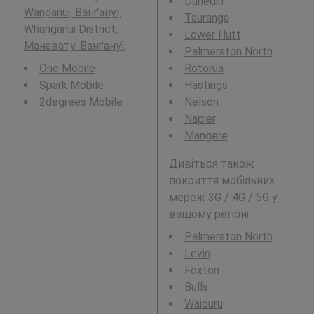
Dunedin
Wanganui, Ванґануї,
Tauranga
Whanganui District,
Lower Hutt
Манавату-Ванґануї
.
Palmerston North
One Mobile
Rotorua
Spark Mobile
Hastings
2degrees Mobile
Nelson
Napier
Mangere
Дивіться також
покриття мобільних
мереж 3G / 4G / 5G у
вашому регіоні:
Palmerston North
Levin
Foxton
Bulls
Waiouru