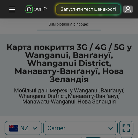
Запустити тест швидкості
Вимірювання в процесі
Карта покриття 3G / 4G / 5G у
Wanganui, Ванґануї,
Whanganui District,
Манавату-Ванґануї, Нова
Зеландія
Мобільні дані мережі у Wanganui, Ванґануї,
Whanganui District, Манавату-Ванґануї,
Manawatu-Wanganui, Нова Зеландія
NZ