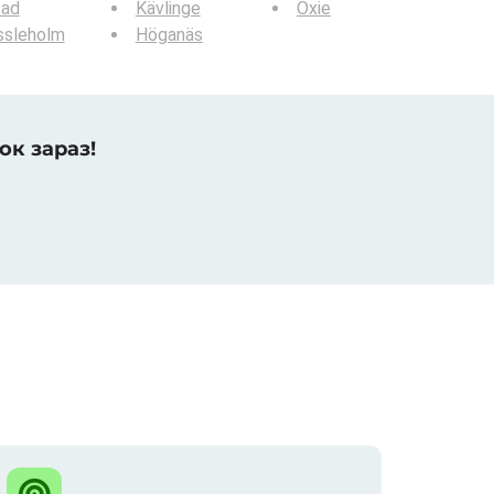
tad
Kävlinge
Oxie
ssleholm
Höganäs
ок зараз!