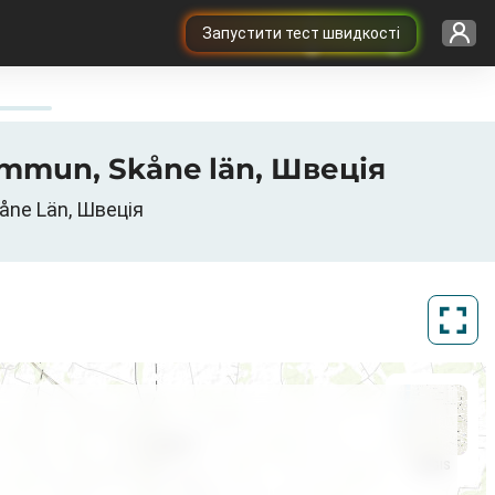
Запустити тест швидкості
ommun, Skåne län, Швеція
kåne Län, Швеція
ArcGIS