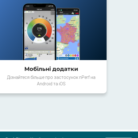
Мобільні додатки
Дізнайтеся більше про застосунок nPerf на
Android та iOS