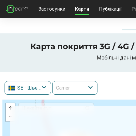
Застосунки
Карти
Публікації
Р
Карта покриття 3G / 4G 
Мобільні дані м
SE
- Швеція
+
−