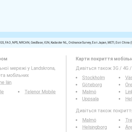
SGS, FAO, NPS, NRCAN, GeoBase, IGN, Kadaster NL, Ordnance Survey, Esri Japan, METI, Esri China 
ром
Карти покриття мобільн
ьної мережі у Landskrona,
Дивіться також 3G / 4G 
рта мобільних
Stockholm
Vä
ne län
.
Göteborg
Ör
le
Telenor Mobile
Malmö
Lin
Uppsala
Hel
Дивіться також покриття 
Malmö
Tre
Helsingborg
Än