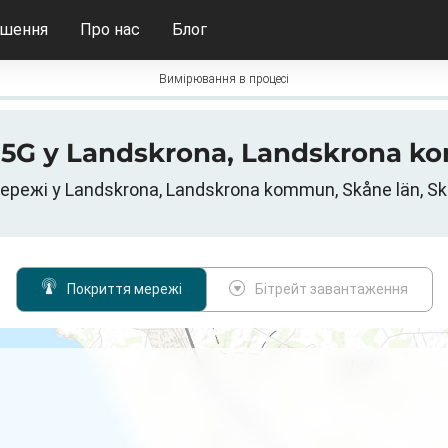
ішення
Про нас
Блог
Вимірювання в процесі
/ 5G у Landskrona, Landskrona k
ережі у Landskrona, Landskrona kommun, Skåne län, S
Покриття мережі
Бітрейт завантаження