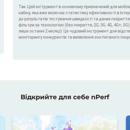
Так. Цей інструмент в основному призначений для мобіль
кабіну, яка вже включає статистику ефективності в Інтерн
до результатів тестування швидкості та даних покриття.
фільтри за технологією (без покриття, 2G, 3G, 4G, 4G+, 
лише останні 2 місяці). Це чудовий інструмент для відс
моніторингу конкурентів та виявлення зон поганого покр
Відкрийте для себе nPerf