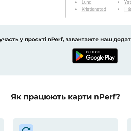
Lund
Ys
Kristianstad
Hä
 участь у проєкті nPerf, завантажте наш додат
Як працюють карти nPerf?