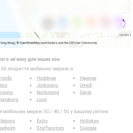
(Hong Kong), © OpenStreetMap contributors, and the GIS User Community
ого зв’язку для інших зон
/ 5G покриття мобільної мережі в
:
sterås
Huddinge
Haninge
ebro
Jönköping
Umeå
köping
Norrköping
Gävle
singborg
Lund
мобільних мереж 3G / 4G / 5G у вашому регіоні:
lleborg
Eslöv
Höllviken
gelholm
Staffanstorp
Svedala